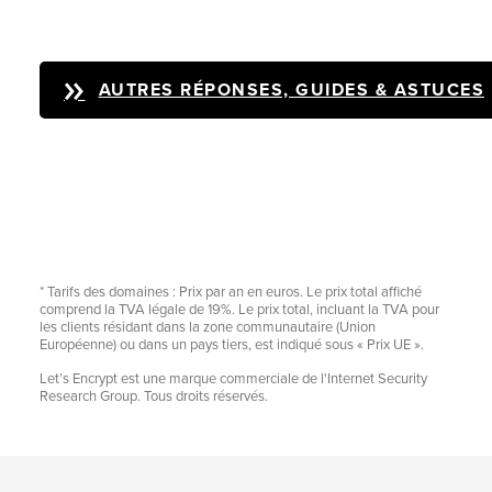
AUTRES RÉPONSES, GUIDES & ASTUCES
* Tarifs des domaines : Prix par an en euros. Le prix total affiché
comprend la TVA légale de 19%. Le prix total, incluant la TVA pour
les clients résidant dans la zone communautaire (Union
Européenne) ou dans un pays tiers, est indiqué sous « Prix UE ».
Let’s Encrypt est une marque commerciale de l'Internet Security
Research Group. Tous droits réservés.