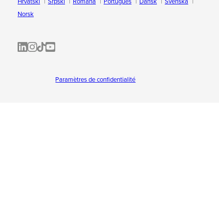
Hrvatski
Srpski
Română
Português
Dansk
Svenska
Norsk
ALL-INKL.COM | LinkedIn
ALL-INKL.COM • Instagram photos and videos
ALL-INKL.COM | TikTok
ALLINKL.COM - YouTube
Paramètres de confidentialité