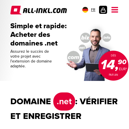
FR
CONNEXION
Simple et rapide:
Acheter des
domaines .net
Assurez le succès de
votre projet avec
DÈS
14,
90
l'extension de domaine
adaptée.
EUR*
PAR AN
DOMAINE
.net
: VÉRIFIER
ET ENREGISTRER