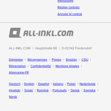
Instructions
Résilier contrats
Annuler le contrat
ALL-INKL.COM
Hauptstraße 68
D-02742 Friedersdorf
Entreprise
Récompenses
Presse
Emplois
CGU
Rétractation
Confidentialité
Mentions légales
Allemagne-FR
Deutsch
English
Español
Italiano
Polski
Nederlands
Hrvatski
Srpski
Română
Português
Dansk
Svenska
Norsk