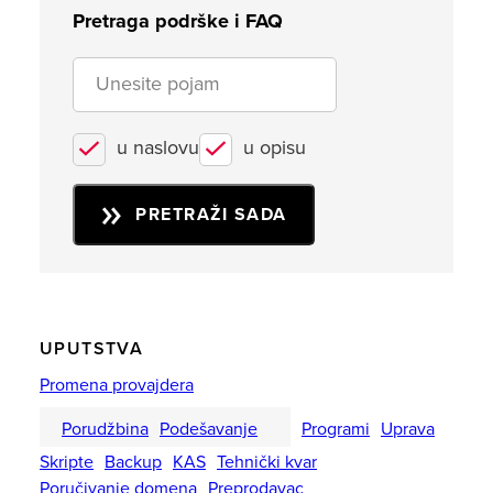
Pretraga podrške i FAQ
u naslovu
u opisu
PRETRAŽI SADA
UPUTSTVA
Promena provajdera
Porudžbina
Podešavanje
Programi
Uprava
Skripte
Backup
KAS
Tehnički kvar
Poručivanje domena
Preprodavac