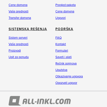
Cene domena
Pregled paketa
Vaše prednosti
Cene domena
Transfer domena
Ugovori
SISTEMSKA REŠENJA
PODRŠKA
Sistem serveri
FAQ
Vaše prednosti
Kontakt
Proizvodi
Formulari
Upit za ponudu
Saveti i alati
Rečnik pojmova
Uputstva
Otkazivanje ugovora
Opozvati ugovor