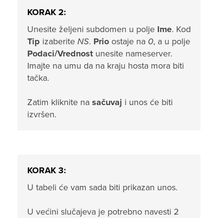
KORAK 2:
Unesite željeni subdomen u polje
Ime
. Kod
Tip
izaberite
NS
.
Prio
ostaje na
0
, a u polje
Podaci/Vrednost
unesite nameserver.
Imajte na umu da na kraju hosta mora biti
tačka.
Zatim kliknite na
sačuvaj
i unos će biti
izvršen.
KORAK 3:
U tabeli će vam sada biti prikazan unos.
U većini slučajeva je potrebno navesti 2