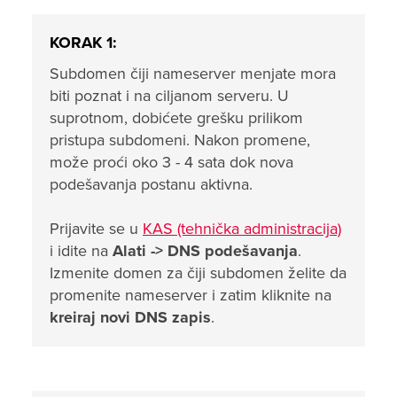
KORAK 1:
Subdomen čiji nameserver menjate mora
biti poznat i na ciljanom serveru. U
suprotnom, dobićete grešku prilikom
pristupa subdomeni. Nakon promene,
može proći oko 3 - 4 sata dok nova
podešavanja postanu aktivna.
Prijavite se u
KAS (tehnička administracija)
i idite na
Alati ->
DNS podešavanja
.
Izmenite domen za čiji subdomen želite da
promenite nameserver i zatim kliknite na
kreiraj novi DNS zapis
.