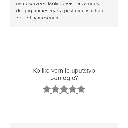
nameservera. Molimo vas da za unos
drugog nameservera postupite isto kao i
za prvi nameserver.
Koliko vam je uputstvo
pomoglo?
2
3
4
5