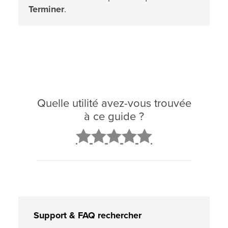
Terminer
.
Quelle utilité avez-vous trouvée
à ce guide ?
2
3
4
5
Support & FAQ rechercher