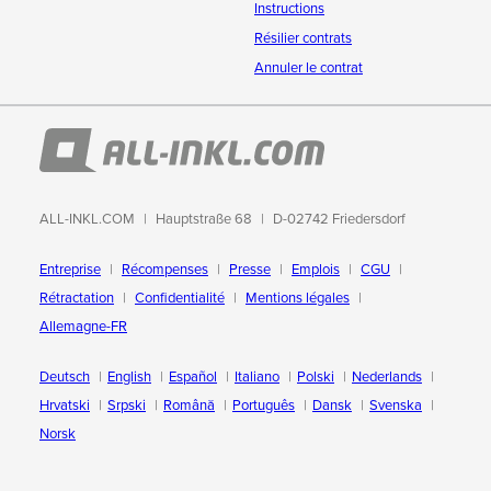
Instructions
Résilier contrats
Annuler le contrat
ALL-INKL.COM
Hauptstraße 68
D-02742 Friedersdorf
Entreprise
Récompenses
Presse
Emplois
CGU
Rétractation
Confidentialité
Mentions légales
Allemagne-FR
Deutsch
English
Español
Italiano
Polski
Nederlands
Hrvatski
Srpski
Română
Português
Dansk
Svenska
Norsk