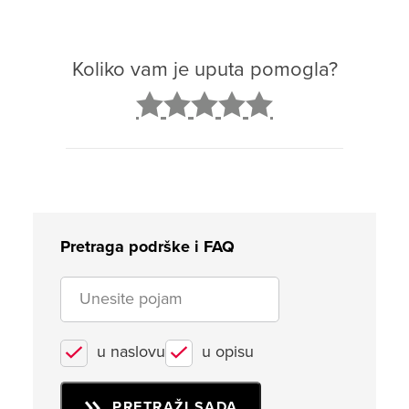
Koliko vam je uputa pomogla?
2
3
4
5
Pretraga podrške i FAQ
u naslovu
u opisu
PRETRAŽI SADA