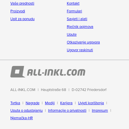
Vaše prednosti
Kontakt
Proizvodi
Formulari
Upit za ponudu
Savjeti i alati
Rječnik pojmova
Upute
Otkazivanje ugovora
Ugovor raskinuti
ALL-INKL.COM
Hauptstraße 68
D-02742 Friedersdorf
Tvrtka
Nagrade
Mediji
Karijera
Uvjeti korištenja
Uputa o odustajanju
Informacije o privatnosti
Impresum
Njemačka-HR