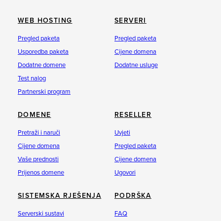
WEB HOSTING
SERVERI
Pregled paketa
Pregled paketa
Usporedba paketa
Cijene domena
Dodatne domene
Dodatne usluge
Test nalog
Partnerski program
DOMENE
RESELLER
Pretraži i naruči
Uvjeti
Cijene domena
Pregled paketa
Vaše prednosti
Cijene domena
Prijenos domene
Ugovori
SISTEMSKA RJEŠENJA
PODRŠKA
Serverski sustavi
FAQ