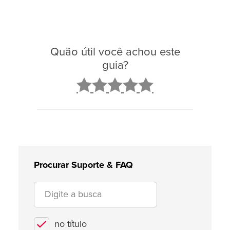
Quão útil você achou este
guia?
2
3
4
5
Procurar Suporte & FAQ
no título