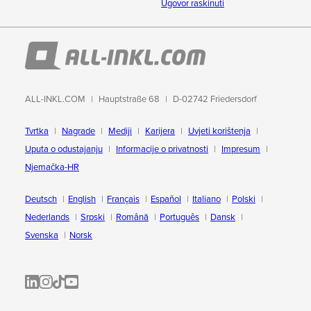
Ugovor raskinuti
ALL-INKL.COM
Hauptstraße 68
D-02742 Friedersdorf
Tvrtka
Nagrade
Mediji
Karijera
Uvjeti korištenja
Uputa o odustajanju
Informacije o privatnosti
Impresum
Njemačka-HR
Deutsch
English
Français
Español
Italiano
Polski
Nederlands
Srpski
Română
Português
Dansk
Svenska
Norsk
ALL-INKL.COM | LinkedIn
ALL-INKL.COM • Instagram photos and videos
ALL-INKL.COM | TikTok
ALLINKL.COM - YouTube