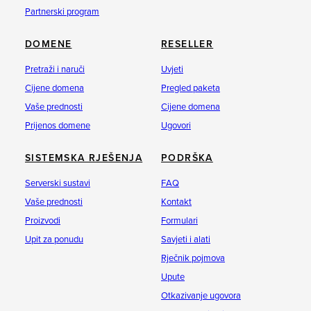
Partnerski program
DOMENE
RESELLER
Pretraži i naruči
Uvjeti
Cijene domena
Pregled paketa
Vaše prednosti
Cijene domena
Prijenos domene
Ugovori
SISTEMSKA RJEŠENJA
PODRŠKA
Serverski sustavi
FAQ
Vaše prednosti
Kontakt
Proizvodi
Formulari
Upit za ponudu
Savjeti i alati
Rječnik pojmova
Upute
Otkazivanje ugovora