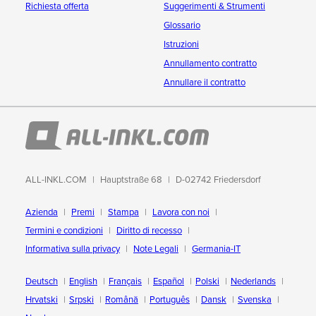
Richiesta offerta
Suggerimenti & Strumenti
Glossario
Istruzioni
Annullamento contratto
Annullare il contratto
ALL-INKL.COM
Hauptstraße 68
D-02742 Friedersdorf
Azienda
Premi
Stampa
Lavora con noi
Termini e condizioni
Diritto di recesso
Informativa sulla privacy
Note Legali
Germania-IT
Deutsch
English
Français
Español
Polski
Nederlands
Hrvatski
Srpski
Română
Português
Dansk
Svenska