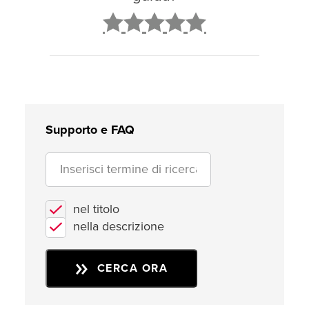
2
3
4
5
Supporto e FAQ
nel titolo
nella descrizione
CERCA ORA