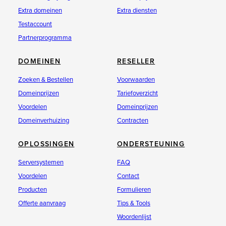
Extra domeinen
Extra diensten
Testaccount
Partnerprogramma
DOMEINEN
RESELLER
Zoeken & Bestellen
Voorwaarden
Domeinprijzen
Tariefoverzicht
Voordelen
Domeinprijzen
Domeinverhuizing
Contracten
OPLOSSINGEN
ONDERSTEUNING
Serversystemen
FAQ
Voordelen
Contact
Producten
Formulieren
Offerte aanvraag
Tips & Tools
Woordenlijst