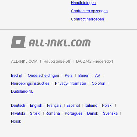
Handleidingen
Contracten opzeggen
Contract herroepen
ALL-INKL.COM
Hauptstraße 68
D-02742 Friedersdorf
Bedrijf
Onderscheidingen
Pers
Banen
AV
Herroepingsinstructies
Privacy-informatie
Colofon
Duitsland-NL
Deutsch
English
Français
Español
Italiano
Polski
Hrvatski
Srpski
Română
Português
Dansk
Svenska
Norsk