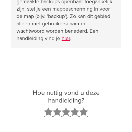
gemaakte backups openbaar toegankelijk
zijn, stel je een mapbescherming in voor
de map (bijv. 'backup'). Zo kan dit gebied
alleen met gebruikersnaam en
wachtwoord worden benaderd. Een
handleiding vind je
hier
.
Hoe nuttig vond u deze
handleiding?
2
3
4
5