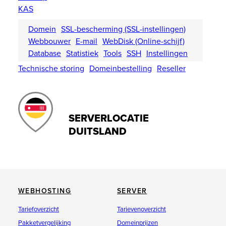
KAS
Domein
SSL-bescherming (SSL-instellingen)
Webbouwer
E-mail
WebDisk (Online-schijf)
Database
Statistiek
Tools
SSH
Instellingen
Technische storing
Domeinbestelling
Reseller
SERVERLOCATIE
DUITSLAND
WEBHOSTING
SERVER
Tariefoverzicht
Tarievenoverzicht
Pakketvergelijking
Domeinprijzen