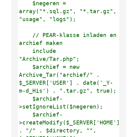
$negeren =
array("*.sql.gz", "*.tar.gz",
"usage", "logs");
// PEAR-klasse inladen en
archief maken
include
"Archive/Tar.php";
$archief = new
Archive_Tar("archief/" .
$_SERVER['USER'] . date('_Y-
m-d_His') . ".tar.gz", true);
$archief-
>setIgnoreList($negeren);
$archief-
>createModify($_SERVER['HOME']
. "/" . $directory, "",