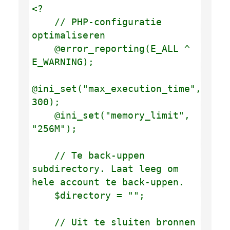
<?
// PHP-configuratie
optimaliseren
@error_reporting(E_ALL ^
E_WARNING);
@ini_set("max_execution_time",
300);
@ini_set("memory_limit",
"256M");
// Te back-uppen
subdirectory. Laat leeg om
hele account te back-uppen.
$directory = "";
// Uit te sluiten bronnen