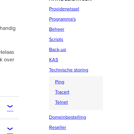
Providerwissel
Programma's
 handig
Beheer
Scripts
Back-up
Helaas
k over
KAS
Technische storing
Ping
Tracert
Telnet
Domeinbestelling
Reseller