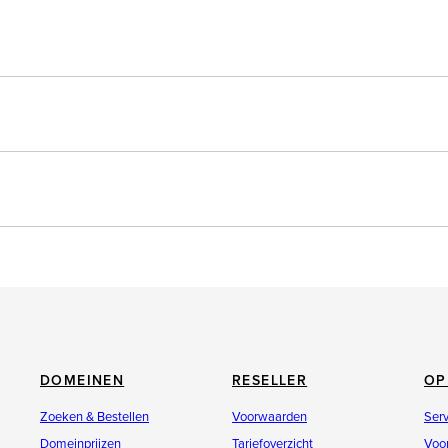
d
ssel)
egistratie)
DOMEINEN
RESELLER
OP
Zoeken & Bestellen
Voorwaarden
Ser
Domeinprijzen
Tariefoverzicht
Voo