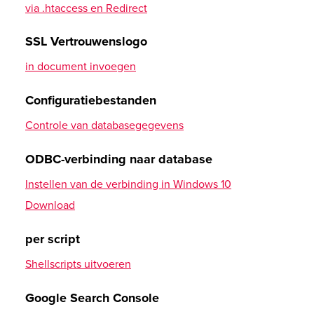
via .htaccess en Redirect
Integratie Let's Encrypt-certificaat
Map abonneren
Invoegen extern SSL-certificaat
SSL Vertrouwenslogo
iOS Mail
Activeren van HSTS
in document invoegen
E-mailaccount instellen
SMTP-authenticatie activeren
Configuratiebestanden
Controle van databasegegevens
eM Client
E-mailaccount instellen
ODBC-verbinding naar database
Instellen van de verbinding in Windows 10
Samsung Galaxy S10
Download
E-mailaccount (IMAP) instellen
per script
Gmail-app
Shellscripts uitvoeren
E-mailaccount instellen
Google Search Console
Huawei Mail-app