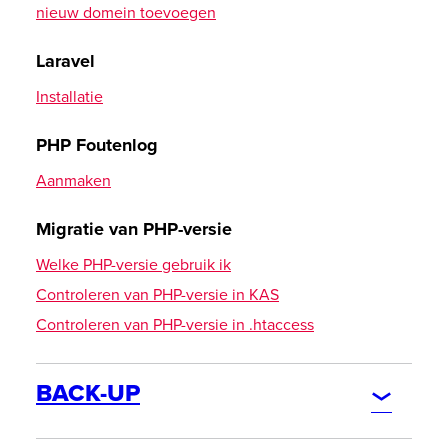
nieuw domein toevoegen
E-mailaccount (IMAP) instellen
Laravel
Vivaldi Browser
Installatie
E-mailaccount instellen
PHP Foutenlog
CardDAV - Synchronisatie van contacten
Aanmaken
Instellingen in WebMail tonen
Android DAVx5 (DAVdroid)
Migratie van PHP-versie
Outlook 2019
Welke PHP-versie gebruik ik
Thunderbird
Controleren van PHP-versie in KAS
iOS Contacten
Controleren van PHP-versie in .htaccess
macOS Contacten
eM Client
BACK-UP
CalDAV - Kalenderfunctie
DATABASE