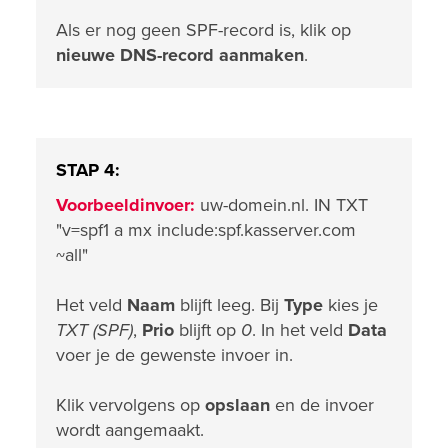
Als er nog geen SPF-record is, klik op
nieuwe DNS-record aanmaken
.
STAP 4:
Voorbeeldinvoer:
uw-domein.nl. IN TXT
"v=spf1 a mx include:spf.kasserver.com
~all"
Het veld
Naam
blijft leeg. Bij
Type
kies je
TXT (SPF)
,
Prio
blijft op
0
. In het veld
Data
voer je de gewenste invoer in.
Klik vervolgens op
opslaan
en de invoer
wordt aangemaakt.