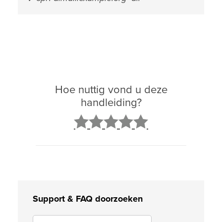
Hoe nuttig vond u deze
handleiding?
2
3
4
5
Support & FAQ doorzoeken