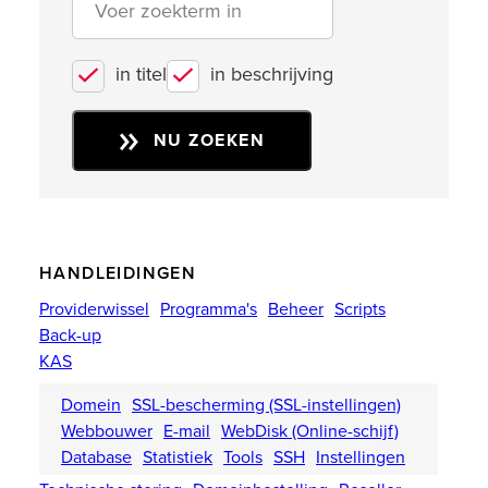
in titel
in beschrijving
NU ZOEKEN
HANDLEIDINGEN
Providerwissel
Programma's
Beheer
Scripts
Back-up
KAS
Domein
SSL-bescherming (SSL-instellingen)
Webbouwer
E-mail
WebDisk (Online-schijf)
Database
Statistiek
Tools
SSH
Instellingen