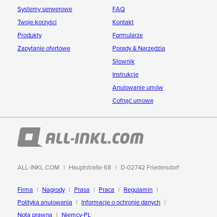
Systemy serwerowe
FAQ
Twoje korzyści
Kontakt
Produkty
Formularze
Zapytanie ofertowe
Porady & Narzędzia
Słownik
Instrukcje
Anulowanie umów
Cofnąć umowę
ALL-INKL.COM
Hauptstraße 68
D-02742 Friedersdorf
Firma
Nagrody
Prasa
Praca
Regulamin
Polityka anulowania
Informacje o ochronie danych
Nota prawna
Niemcy-PL