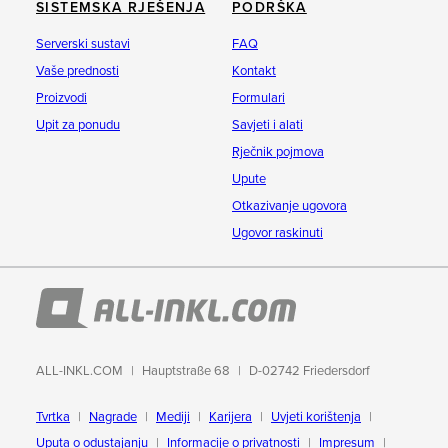
SISTEMSKA RJEŠENJA
PODRŠKA
Serverski sustavi
FAQ
Vaše prednosti
Kontakt
Proizvodi
Formulari
Upit za ponudu
Savjeti i alati
Rječnik pojmova
Upute
Otkazivanje ugovora
Ugovor raskinuti
ALL-INKL.COM
Hauptstraße 68
D-02742 Friedersdorf
Tvrtka
Nagrade
Mediji
Karijera
Uvjeti korištenja
Uputa o odustajanju
Informacije o privatnosti
Impresum