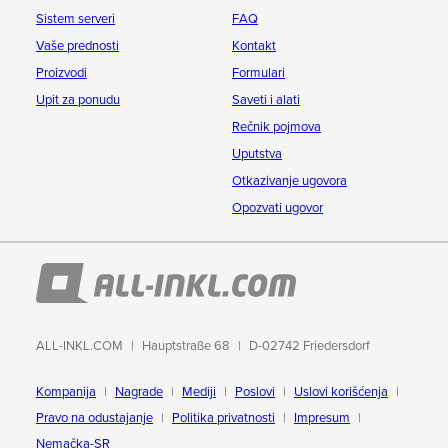
Sistem serveri
FAQ
Vaše prednosti
Kontakt
Proizvodi
Formulari
Upit za ponudu
Saveti i alati
Rečnik pojmova
Uputstva
Otkazivanje ugovora
Opozvati ugovor
ALL-INKL.COM
Hauptstraße 68
D-02742 Friedersdorf
Kompanija
Nagrade
Mediji
Poslovi
Uslovi korišćenja
Pravo na odustajanje
Politika privatnosti
Impresum
Nemačka-SR