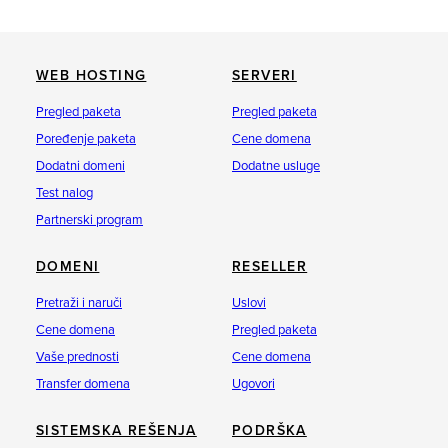
WEB HOSTING
SERVERI
Pregled paketa
Pregled paketa
Poređenje paketa
Cene domena
Dodatni domeni
Dodatne usluge
Test nalog
Partnerski program
DOMENI
RESELLER
Pretraži i naruči
Uslovi
Cene domena
Pregled paketa
Vaše prednosti
Cene domena
Transfer domena
Ugovori
SISTEMSKA REŠENJA
PODRŠKA