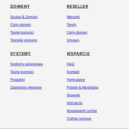
DOMENY
RESELLER
Szukaj & Zamów
Warunki
Ceny domen
Taryfy
Twoje korzyści
Ceny domen
Transfer domeny
Umowy
SYSTEMY
WSPARCIE
Systemy serwerowe
FAQ
Twoje korzyści
Kontakt
Produkty
Formularze
Zapytanie ofertowe
Porady & Narzędzia
Słownik
Instrukcje
Anulowanie umów
Cofnąć umowę