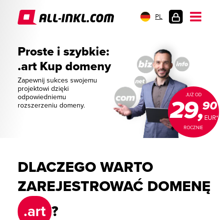
PL
LOGOWANIE
Proste i szybkie:
.art Kup domeny
Zapewnij sukces swojemu
projektowi dzięki
JUŻ OD
odpowiedniemu
29,
90
rozszerzeniu domeny.
EUR*
ROCZNIE
DLACZEGO WARTO
ZAREJESTROWAĆ DOMENĘ
.art
?