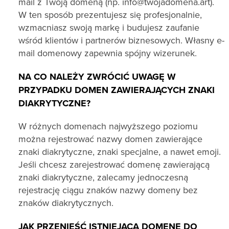
mail z Twoją domeną (np. info@twojadomena.art).
W ten sposób prezentujesz się profesjonalnie,
wzmacniasz swoją markę i budujesz zaufanie
wśród klientów i partnerów biznesowych. Własny e-
mail domenowy zapewnia spójny wizerunek.
NA CO NALEŻY ZWRÓCIĆ UWAGĘ W
PRZYPADKU DOMEN ZAWIERAJĄCYCH ZNAKI
DIAKRYTYCZNE?
W różnych domenach najwyższego poziomu
można rejestrować nazwy domen zawierające
znaki diakrytyczne, znaki specjalne, a nawet emoji.
Jeśli chcesz zarejestrować domenę zawierającą
znaki diakrytyczne, zalecamy jednoczesną
rejestrację ciągu znaków nazwy domeny bez
znaków diakrytycznych.
JAK PRZENIEŚĆ ISTNIEJĄCĄ DOMENĘ DO