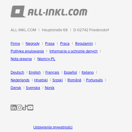
ALL-INKL.COM
Hauptstraße 68
D-02742 Friedersdorf
Firma
Nagrody
Prasa
Praca
Regulamin
Polityka anulowania
Informacje o ochronie danych
Nota prawna
Niemcy-PL
Deutsch
English
Français
Español
Italiano
Nederlands
Hrvatski
Srpski
Română
Português
Dansk
Svenska
Norsk
ALL-INKL.COM | LinkedIn
ALL-INKL.COM • Instagram photos and videos
ALL-INKL.COM | TikTok
ALLINKL.COM - YouTube
Ustawienia prywatności