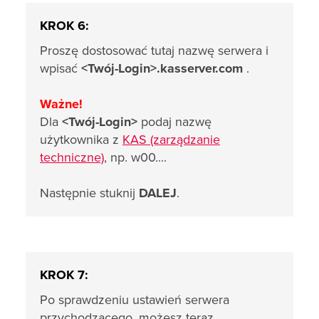
KROK 6:
Proszę dostosować tutaj nazwę serwera i
wpisać
<Twój-Login>.kasserver.com
.
Ważne!
Dla
<Twój-Login>
podaj nazwę
użytkownika z
KAS (zarządzanie
techniczne)
, np. w00....
Następnie stuknij
DALEJ
.
KROK 7:
Po sprawdzeniu ustawień serwera
przychodzącego, możesz teraz