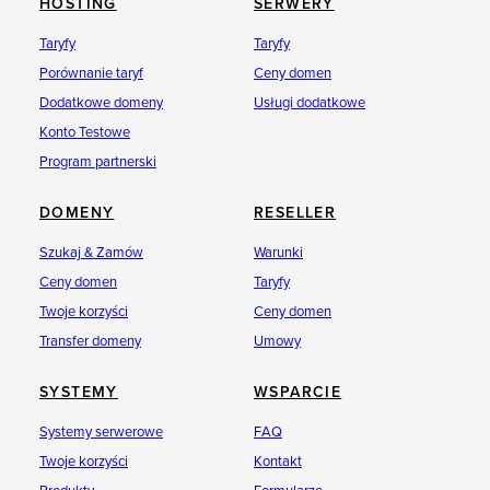
HOSTING
SERWERY
Taryfy
Taryfy
Porównanie taryf
Ceny domen
Dodatkowe domeny
Usługi dodatkowe
Konto Testowe
Program partnerski
DOMENY
RESELLER
Szukaj & Zamów
Warunki
Ceny domen
Taryfy
Twoje korzyści
Ceny domen
Transfer domeny
Umowy
SYSTEMY
WSPARCIE
Systemy serwerowe
FAQ
Twoje korzyści
Kontakt