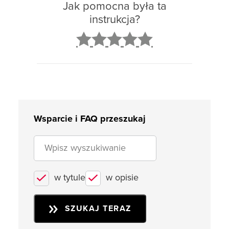
Jak pomocna była ta
instrukcja?
2
3
4
5
Wsparcie i FAQ przeszukaj
w tytule
w opisie
SZUKAJ TERAZ