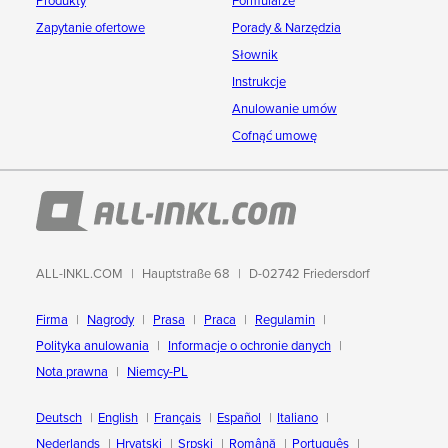
Produkty
Formularze
Zapytanie ofertowe
Porady & Narzędzia
Słownik
Instrukcje
Anulowanie umów
Cofnąć umowę
ALL-INKL.COM
Hauptstraße 68
D-02742 Friedersdorf
Firma
Nagrody
Prasa
Praca
Regulamin
Polityka anulowania
Informacje o ochronie danych
Nota prawna
Niemcy-PL
Deutsch
English
Français
Español
Italiano
Nederlands
Hrvatski
Srpski
Română
Português