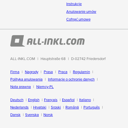
Instrukcje
Anulowanie umów
Cofnąć umowę
ALL-INKL.COM
Hauptstraße 68
D-02742 Friedersdorf
Firma
Nagrody
Prasa
Praca
Regulamin
Polityka anulowania
Informacje o ochronie danych
Nota prawna
Niemcy-PL
Deutsch
English
Français
Español
Italiano
Nederlands
Hrvatski
Srpski
Română
Português
Dansk
Svenska
Norsk