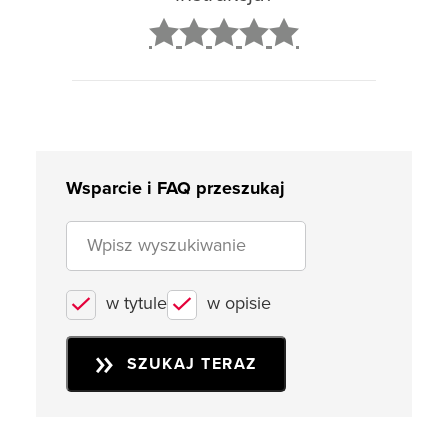
2
3
4
5
Wsparcie i FAQ przeszukaj
w tytule
w opisie
SZUKAJ TERAZ