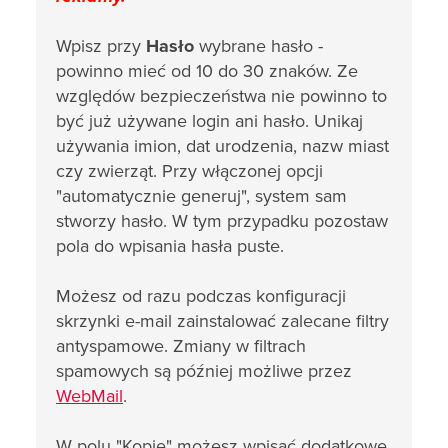
Wpisz przy
Hasło
wybrane hasło -
powinno mieć od 10 do 30 znaków. Ze
względów bezpieczeństwa nie powinno to
być już używane login ani hasło. Unikaj
używania imion, dat urodzenia, nazw miast
czy zwierząt. Przy włączonej opcji
"automatycznie generuj", system sam
stworzy hasło. W tym przypadku pozostaw
pola do wpisania hasła puste.
Możesz od razu podczas konfiguracji
skrzynki e-mail zainstalować zalecane filtry
antyspamowe. Zmiany w filtrach
spamowych są później możliwe przez
WebMail
.
W polu "Kopie" możesz wpisać dodatkowe