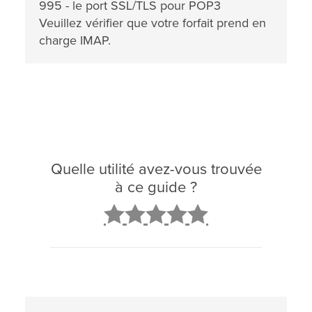
995 - le port SSL/TLS pour POP3
Veuillez vérifier que votre forfait prend en
charge IMAP.
Quelle utilité avez-vous trouvée
à ce guide ?
2
3
4
5