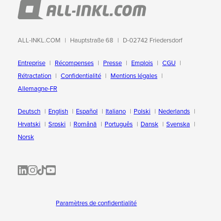
ALL-INKL.COM
Hauptstraße 68
D-02742 Friedersdorf
Entreprise
Récompenses
Presse
Emplois
CGU
Rétractation
Confidentialité
Mentions légales
Allemagne-FR
Deutsch
English
Español
Italiano
Polski
Nederlands
Hrvatski
Srpski
Română
Português
Dansk
Svenska
Norsk
ALL-INKL.COM | LinkedIn
ALL-INKL.COM • Instagram photos and videos
ALL-INKL.COM | TikTok
ALLINKL.COM - YouTube
Paramètres de confidentialité