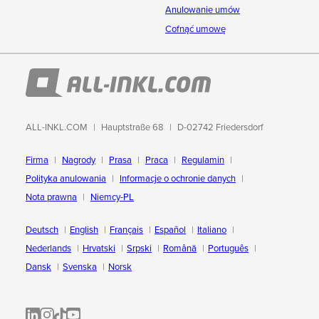
Anulowanie umów
Cofnąć umowę
ALL-INKL.COM
Hauptstraße 68
D-02742 Friedersdorf
Firma
Nagrody
Prasa
Praca
Regulamin
Polityka anulowania
Informacje o ochronie danych
Nota prawna
Niemcy-PL
Deutsch
English
Français
Español
Italiano
Nederlands
Hrvatski
Srpski
Română
Português
Dansk
Svenska
Norsk
ALL-INKL.COM | LinkedIn
ALL-INKL.COM • Instagram photos and videos
ALL-INKL.COM | TikTok
ALLINKL.COM - YouTube