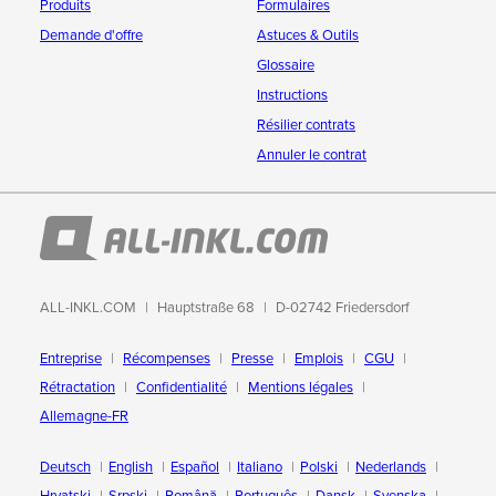
Produits
Formulaires
Demande d'offre
Astuces & Outils
Glossaire
Instructions
Résilier contrats
Annuler le contrat
ALL-INKL.COM
Hauptstraße 68
D-02742 Friedersdorf
Entreprise
Récompenses
Presse
Emplois
CGU
Rétractation
Confidentialité
Mentions légales
Allemagne-FR
Deutsch
English
Español
Italiano
Polski
Nederlands