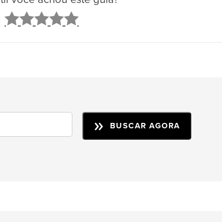
2
3
4
5
BUSCAR AGORA