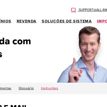
SUPPORT@ALL-IN
ÍNIOS
REVENDA
SOLUÇÕES DE SISTEMA
IMP
uda com
s
amentas
Glossário
Instruções