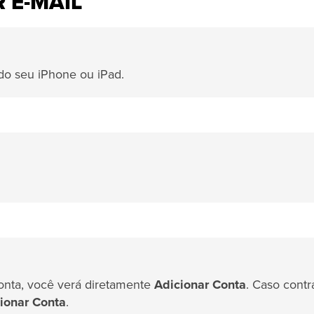
 E-MAIL
 do seu iPhone ou iPad.
onta, você verá diretamente
Adicionar Conta
. Caso contrá
ionar Conta
.