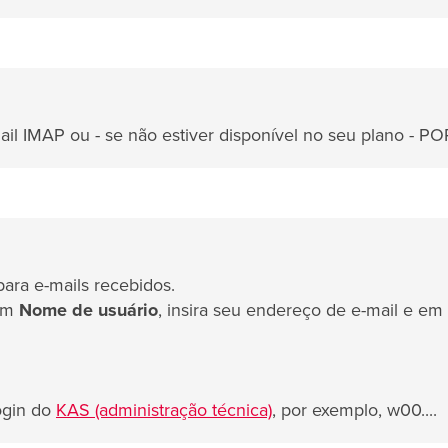
il IMAP ou - se não estiver disponível no seu plano - PO
para e-mails recebidos.
 Em
Nome de usuário
, insira seu endereço de e-mail e em
ogin do
KAS (administração técnica)
, por exemplo, w00....