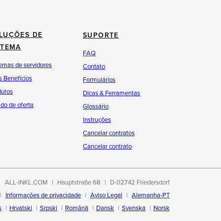
LUÇÕES DE
SUPORTE
STEMA
FAQ
emas de servidores
Contato
 Benefícios
Formulários
dutos
Dicas & Ferramentas
do de oferta
Glossário
Instruções
Cancelar contratos
Cancelar contrato
ALL-INKL.COM
Hauptstraße 68
D-02742 Friedersdorf
Informações de privacidade
Aviso Legal
Alemanha-PT
s
Hrvatski
Srpski
Română
Dansk
Svenska
Norsk