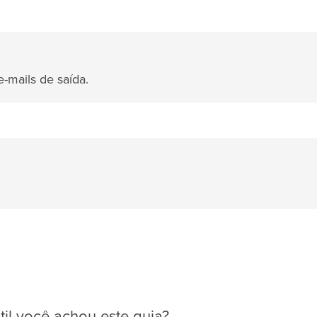
e-mails de saída.
il você achou este guia?