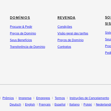
SO
DOMÍNIOS
REVENDA
SI
Procurar & Pedir
Condições
Sist
Preços de Domínio
Visão geral das tarifas
Seus
Seus Benefícios
Preços de Domínio
Pro
Transferência de Domínio
Contratos
Pedi
Prêmios
Imprensa
Empregos
Termos
Instruções de Cancelamento
Deutsch
English
Français
Español
Italiano
Polski
Nederland