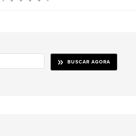
2
3
4
5
BUSCAR AGORA