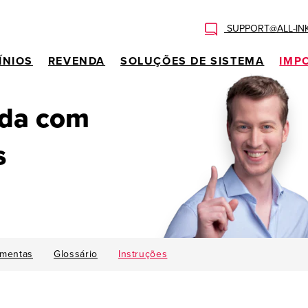
SUPPORT@ALL-IN
ÍNIOS
REVENDA
SOLUÇÕES DE SISTEMA
IMP
uda com
s
amentas
Glossário
Instruções