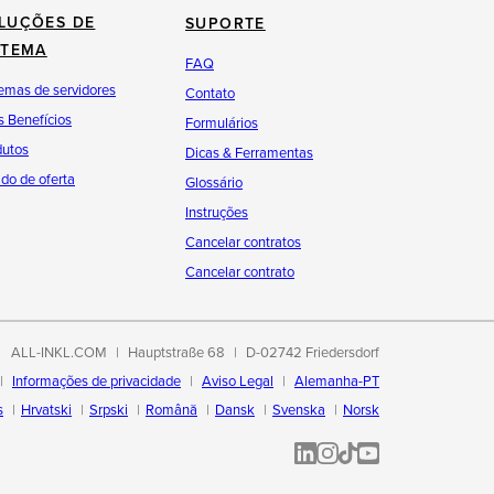
LUÇÕES DE
SUPORTE
STEMA
FAQ
emas de servidores
Contato
 Benefícios
Formulários
dutos
Dicas & Ferramentas
do de oferta
Glossário
Instruções
Cancelar contratos
Cancelar contrato
ALL-INKL.COM
Hauptstraße 68
D-02742 Friedersdorf
Informações de privacidade
Aviso Legal
Alemanha-PT
s
Hrvatski
Srpski
Română
Dansk
Svenska
Norsk
ALL-INKL.COM | LinkedIn
ALL-INKL.COM • Instagram p
ALL-INKL.COM | TikTok
ALLINKL.COM - YouT