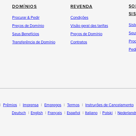
SO
DOMÍNIOS
REVENDA
SI
Procurar & Pedir
Condições
Sist
Preços de Domínio
Visão geral das tarifas
Seus
Seus Benefícios
Preços de Domínio
Pro
Transferência de Domínio
Contratos
Pedi
Prêmios
Imprensa
Empregos
Termos
Instruções de Cancelamento
Deutsch
English
Français
Español
Italiano
Polski
Nederland