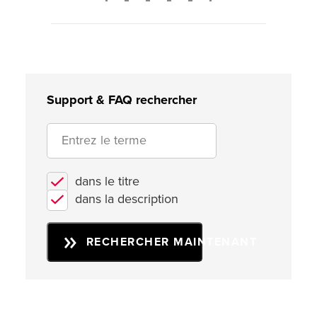
2
3
4
5
Support & FAQ rechercher
dans le titre
dans la description
RECHERCHER MAINTENANT