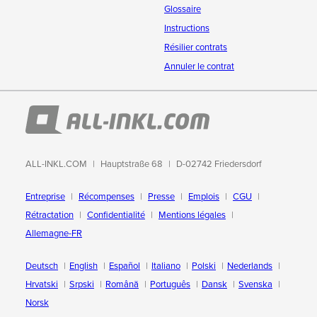
Glossaire
Instructions
Résilier contrats
Annuler le contrat
ALL-INKL.COM
Hauptstraße 68
D-02742 Friedersdorf
Entreprise
Récompenses
Presse
Emplois
CGU
Rétractation
Confidentialité
Mentions légales
Allemagne-FR
Deutsch
English
Español
Italiano
Polski
Nederlands
Hrvatski
Srpski
Română
Português
Dansk
Svenska
Norsk