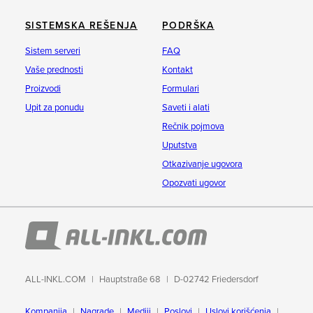
SISTEMSKA REŠENJA
PODRŠKA
Sistem serveri
FAQ
Vaše prednosti
Kontakt
Proizvodi
Formulari
Upit za ponudu
Saveti i alati
Rečnik pojmova
Uputstva
Otkazivanje ugovora
Opozvati ugovor
ALL-INKL.COM
Hauptstraße 68
D-02742 Friedersdorf
Kompanija
Nagrade
Mediji
Poslovi
Uslovi korišćenja