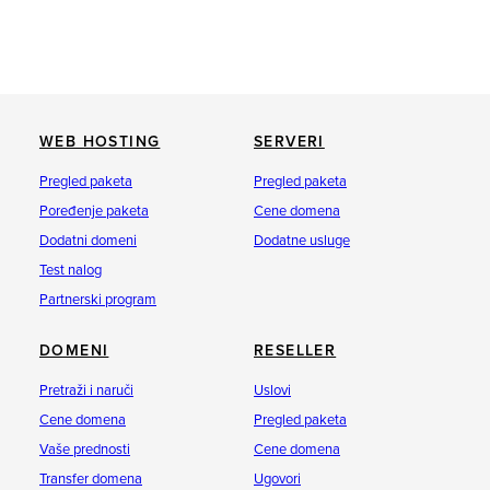
WEB HOSTING
SERVERI
Pregled paketa
Pregled paketa
Poređenje paketa
Cene domena
Dodatni domeni
Dodatne usluge
Test nalog
Partnerski program
DOMENI
RESELLER
Pretraži i naruči
Uslovi
Cene domena
Pregled paketa
Vaše prednosti
Cene domena
Transfer domena
Ugovori