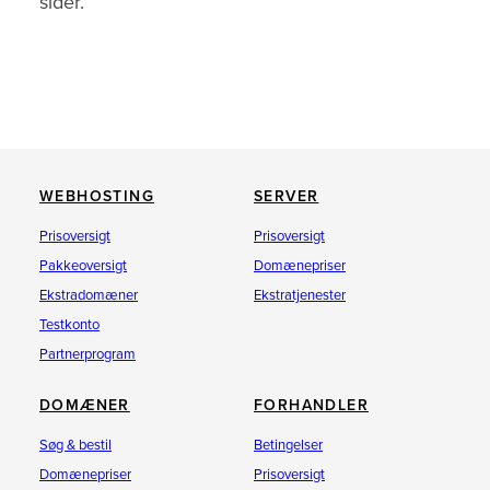
sider.
WEBHOSTING
SERVER
Prisoversigt
Prisoversigt
Pakkeoversigt
Domænepriser
Ekstradomæner
Ekstratjenester
Testkonto
Partnerprogram
DOMÆNER
FORHANDLER
Søg & bestil
Betingelser
Domænepriser
Prisoversigt