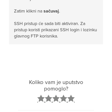
Zatim klikni na
sačuvaj
.
SSH pristup će sada biti aktiviran. Za
pristup koristi prikazani SSH login i lozinku
glavnog FTP korisnika.
Koliko vam je uputstvo
pomoglo?
2
3
4
5