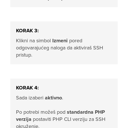
KORAK 3:
Klikni na simbol
Izmeni
pored
odgovarajućeg naloga da aktiviraš SSH
pristup.
KORAK 4:
Sada izaberi
aktivno
.
Po potrebi možeš pod
standardna PHP
verzija
postaviti PHP CLI verziju za SSH
okruženje.