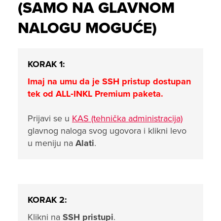
(SAMO NA GLAVNOM
NALOGU MOGUĆE)
KORAK 1:
Imaj na umu da je SSH pristup dostupan
tek od ALL‑INKL Premium paketa.
Prijavi se u
KAS (tehnička administracija)
glavnog naloga svog ugovora i klikni levo
u meniju na
Alati
.
KORAK 2:
Klikni na
SSH pristupi
.