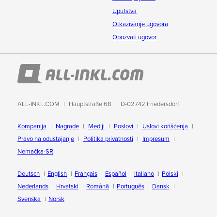
Uputstva
Otkazivanje ugovora
Opozvati ugovor
ALL-INKL.COM
Hauptstraße 68
D-02742 Friedersdorf
Kompanija
Nagrade
Mediji
Poslovi
Uslovi korišćenja
Pravo na odustajanje
Politika privatnosti
Impresum
Nemačka-SR
Deutsch
English
Français
Español
Italiano
Polski
Nederlands
Hrvatski
Română
Português
Dansk
Svenska
Norsk