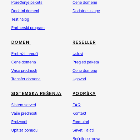
Poređenje paketa
Cene domena
Dodatni domeni
Dodatne usluge
Test nalog
Partnerski program
DOMENI
RESELLER
Pretraži i naruči
Uslovi
Cene domena
Pregled paketa
Vaše prednosti
Cene domena
Transfer domena
Ugovori
SISTEMSKA REŠENJA
PODRŠKA
Sistem serveri
FAQ
Vaše prednosti
Kontakt
Proizvodi
Formulari
Upit za ponudu
Saveti i alati
Rečnik pojmova