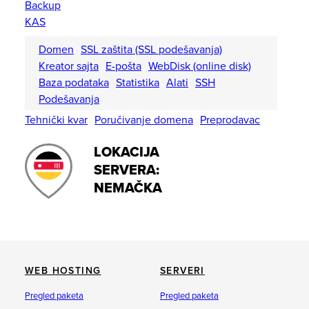
Backup
KAS
Domen
SSL zaštita (SSL podešavanja)
Kreator sajta
E-pošta
WebDisk (online disk)
Baza podataka
Statistika
Alati
SSH
Podešavanja
Tehnički kvar
Poručivanje domena
Preprodavac
LOKACIJA
SERVERA:
NEMAČKA
WEB HOSTING
SERVERI
Pregled paketa
Pregled paketa