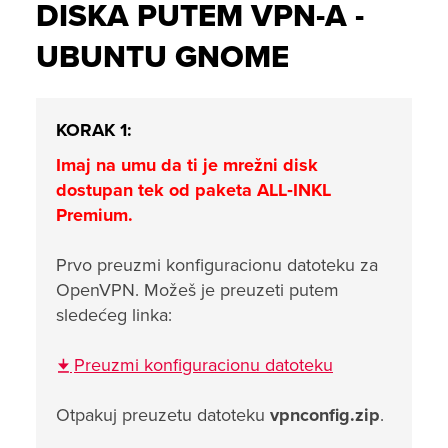
DISKA PUTEM VPN-A -
UBUNTU GNOME
KORAK 1:
Imaj na umu da ti je mrežni disk
dostupan tek od paketa ALL‑INKL
Premium.
Prvo preuzmi konfiguracionu datoteku za
OpenVPN. Možeš je preuzeti putem
sledećeg linka:
Preuzmi konfiguracionu datoteku
Otpakuj preuzetu datoteku
vpnconfig.zip
.