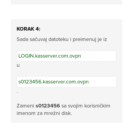
KORAK 4:
Sada sačuvaj datoteku i preimenuj je iz
LOGIN.kasserver.com.ovpn
u
s0123456.kasserver.com.ovpn
.
Zameni
s0123456
sa svojim korisničkim
imenom za mrežni disk.