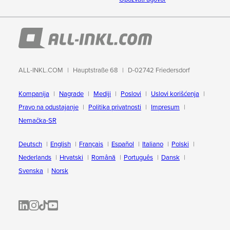
ALL-INKL.COM
Hauptstraße 68
D-02742 Friedersdorf
Kompanija
Nagrade
Mediji
Poslovi
Uslovi korišćenja
Pravo na odustajanje
Politika privatnosti
Impresum
Nemačka-SR
Deutsch
English
Français
Español
Italiano
Polski
Nederlands
Hrvatski
Română
Português
Dansk
Svenska
Norsk
ALL-INKL.COM | LinkedIn
ALL-INKL.COM • Instagram photos and videos
ALL-INKL.COM | TikTok
ALLINKL.COM - YouTube