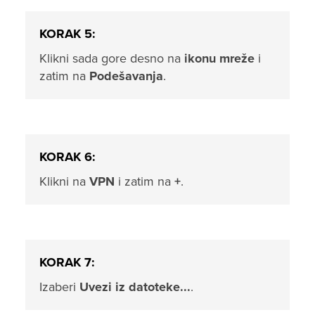
KORAK 5:
Klikni sada gore desno na
ikonu mreže
i
zatim na
Podešavanja
.
KORAK 6:
Klikni na
VPN
i zatim na
+
.
KORAK 7:
Izaberi
Uvezi iz datoteke...
.