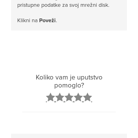
pristupne podatke za svoj mrežni disk.
Klikni na
Poveži
.
Koliko vam je uputstvo
pomoglo?
2
3
4
5