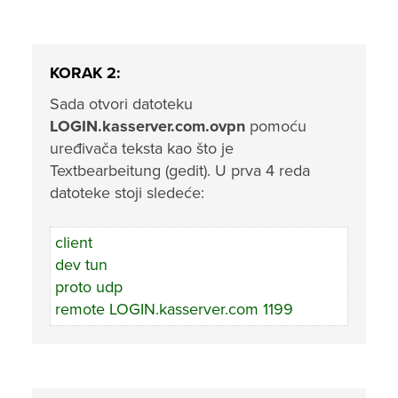
KORAK 2:
Sada otvori datoteku
LOGIN.kasserver.com.ovpn
pomoću
uređivača teksta kao što je
Textbearbeitung (gedit). U prva 4 reda
datoteke stoji sledeće:
client
dev tun
proto udp
remote LOGIN.kasserver.com 1199