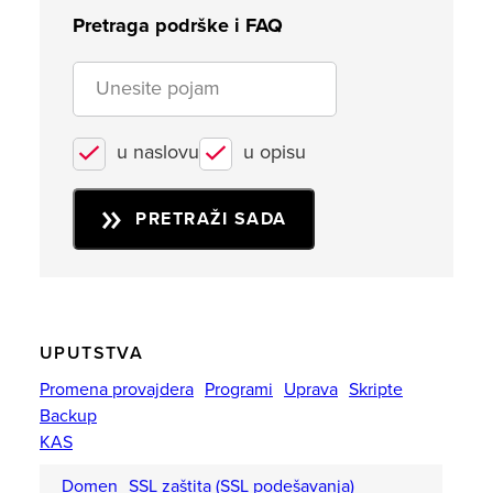
Pretraga podrške i FAQ
u naslovu
u opisu
PRETRAŽI SADA
UPUTSTVA
Promena provajdera
Programi
Uprava
Skripte
Backup
KAS
Domen
SSL zaštita (SSL podešavanja)