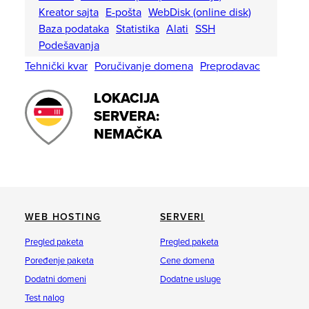
Kreator sajta
E-pošta
WebDisk (online disk)
Baza podataka
Statistika
Alati
SSH
Podešavanja
Tehnički kvar
Poručivanje domena
Preprodavac
LOKACIJA
SERVERA:
NEMAČKA
WEB HOSTING
SERVERI
Pregled paketa
Pregled paketa
Poređenje paketa
Cene domena
Dodatni domeni
Dodatne usluge
Test nalog