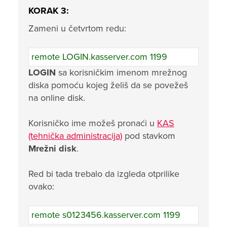
KORAK 3:
Zameni u četvrtom redu:
remote LOGIN.kasserver.com 1199
LOGIN
sa korisničkim imenom mrežnog
diska pomoću kojeg želiš da se povežeš
na online disk.
Korisničko ime možeš pronaći u
KAS
(tehnička administracija)
pod stavkom
Mrežni disk
.
Red bi tada trebalo da izgleda otprilike
ovako:
remote s0123456.kasserver.com 1199