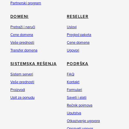
Partnerski program
DOMENI
RESELLER
Pretraži i naruči
Uslovi
Cene domena
Pregled paketa
Vaše prednosti
Cene domena
Transfer domena
Ugovori
SISTEMSKA REŠENJA
PODRŠKA
Sistem serveri
FAQ
Vaše prednosti
Kontakt
Proizvodi
Formulari
Upit za ponudu
Saveti i alati
Rečnik pojmova
Uputstva
Otkazivanje ugovora
Opozvati ugovor