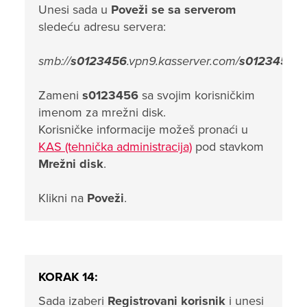
Unesi sada u
Poveži se sa serverom
sledeću adresu servera:
smb://
s0123456
.vpn9.kasserver.com/
s0123456
Zameni
s0123456
sa svojim korisničkim
imenom za mrežni disk.
Korisničke informacije možeš pronaći u
KAS (tehnička administracija)
pod stavkom
Mrežni disk
.
Klikni na
Poveži
.
KORAK 14:
Sada izaberi
Registrovani korisnik
i unesi