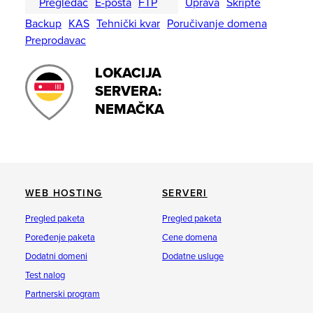
Pregledač
E-pošta
FTP
Uprava
Skripte
Backup
KAS
Tehnički kvar
Poručivanje domena
Preprodavac
LOKACIJA
SERVERA:
NEMAČKA
WEB HOSTING
SERVERI
Pregled paketa
Pregled paketa
Poređenje paketa
Cene domena
Dodatni domeni
Dodatne usluge
Test nalog
Partnerski program