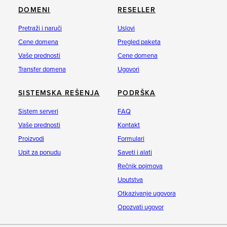
DOMENI
RESELLER
Pretraži i naruči
Uslovi
Cene domena
Pregled paketa
Vaše prednosti
Cene domena
Transfer domena
Ugovori
SISTEMSKA REŠENJA
PODRŠKA
Sistem serveri
FAQ
Vaše prednosti
Kontakt
Proizvodi
Formulari
Upit za ponudu
Saveti i alati
Rečnik pojmova
Uputstva
Otkazivanje ugovora
Opozvati ugovor