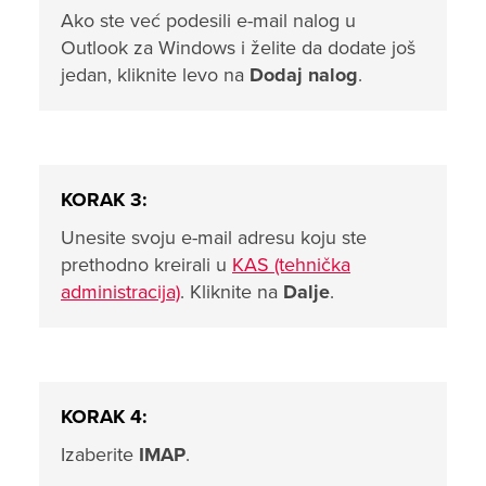
Ako ste već podesili e-mail nalog u
Outlook za Windows i želite da dodate još
jedan, kliknite levo na
Dodaj nalog
.
KORAK 3:
Unesite svoju e-mail adresu koju ste
prethodno kreirali u
KAS (tehnička
administracija)
. Kliknite na
Dalje
.
KORAK 4:
Izaberite
IMAP
.