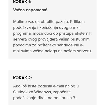
KORAK 1:
Važna napomena!
Molimo vas da obratite pažnju: Prilikom
podešavanja i korišćenja ovog e-mail
programa, može doći do pristupa eksternih
servera ovog provajdera vašim pristupnim
podacima za poštansko sanduče i/ili e-
mailovima vašeg naloga na našem serveru.
KORAK 2:
Ako još niste podesili e-mail nalog u
Outlook za Windows, započnite
podešavanje direktno od koraka 3.