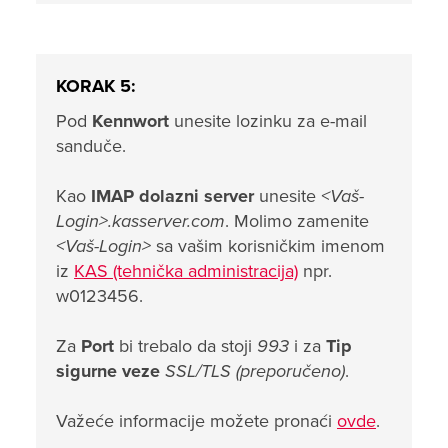
KORAK 5:
Pod
Kennwort
unesite lozinku za e-mail
sanduče.
Kao
IMAP dolazni server
unesite
<Vaš-
Login>.kasserver.com
. Molimo zamenite
<Vaš-Login>
sa vašim korisničkim imenom
iz
KAS (tehnička administracija)
npr.
w0123456.
Za
Port
bi trebalo da stoji
993
i za
Tip
sigurne veze
SSL/TLS (preporučeno)
.
Važeće informacije možete pronaći
ovde
.