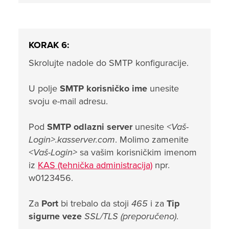
KORAK 6:
Skrolujte nadole do SMTP konfiguracije.
U polje
SMTP korisničko ime
unesite
svoju e-mail adresu.
Pod
SMTP odlazni server
unesite
<Vaš-
Login>.kasserver.com
. Molimo zamenite
<Vaš-Login>
sa vašim korisničkim imenom
iz
KAS (tehnička administracija)
npr.
w0123456.
Za
Port
bi trebalo da stoji
465
i za
Tip
sigurne veze
SSL/TLS (preporučeno)
.