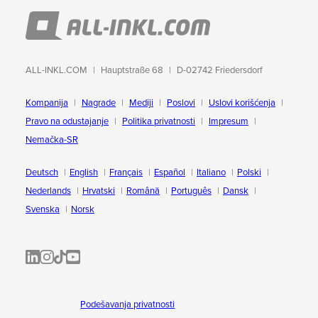
ALL-INKL.COM
Hauptstraße 68
D-02742 Friedersdorf
Kompanija
Nagrade
Mediji
Poslovi
Uslovi korišćenja
Pravo na odustajanje
Politika privatnosti
Impresum
Nemačka-SR
Deutsch
English
Français
Español
Italiano
Polski
Nederlands
Hrvatski
Română
Português
Dansk
Svenska
Norsk
ALL-INKL.COM | LinkedIn
ALL-INKL.COM • Instagram photos and videos
ALL-INKL.COM | TikTok
ALLINKL.COM - YouTube
Podešavanja privatnosti