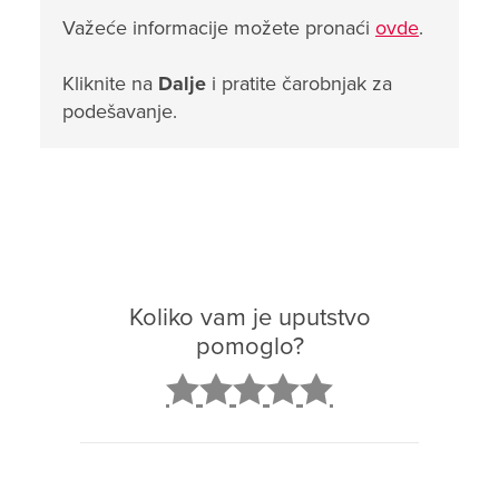
Važeće informacije možete pronaći
ovde
.
Kliknite na
Dalje
i pratite čarobnjak za
podešavanje.
Koliko vam je uputstvo
pomoglo?
2
3
4
5