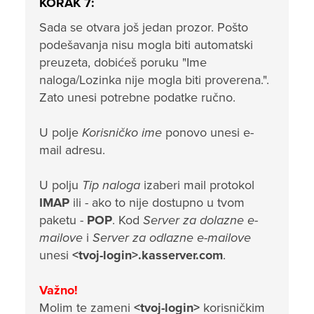
KORAK 7:
Sada se otvara još jedan prozor. Pošto
podešavanja nisu mogla biti automatski
preuzeta, dobićeš poruku "Ime
naloga/Lozinka nije mogla biti proverena.".
Zato unesi potrebne podatke ručno.
U polje
Korisničko ime
ponovo unesi e-
mail adresu.
U polju
Tip naloga
izaberi mail protokol
IMAP
ili - ako to nije dostupno u tvom
paketu -
POP
. Kod
Server za dolazne e-
mailove
i
Server za odlazne e-mailove
unesi
<tvoj-login>.kasserver.com
.
Važno!
Molim te zameni
<tvoj-login>
korisničkim