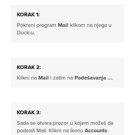
KORAK 1:
Pokreni program
Mail
klikom na njega u
Dock-u.
KORAK 2:
Klikni na
Mail
i zatim na
Podešavanja ...
.
KORAK 3:
Sada se otvara prozor u kojem možeš da
podesiš Mail. Klikni na ikonu
Accounts
.