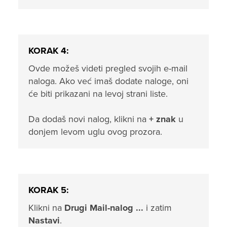
KORAK 4:
Ovde možeš videti pregled svojih e-mail
naloga. Ako već imaš dodate naloge, oni
će biti prikazani na levoj strani liste.
Da dodaš novi nalog, klikni na
+ znak
u
donjem levom uglu ovog prozora.
KORAK 5:
Klikni na
Drugi Mail-nalog ...
i zatim
Nastavi
.