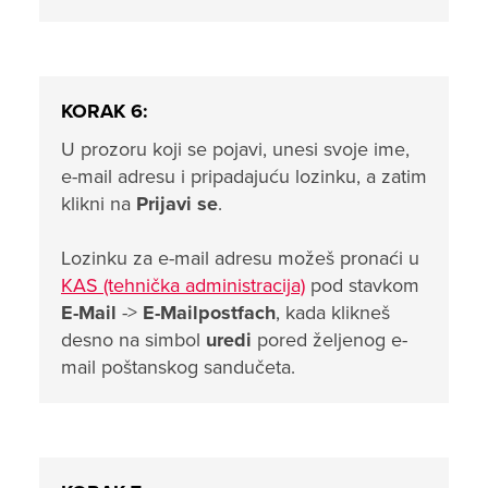
KORAK 6:
U prozoru koji se pojavi, unesi svoje ime,
e-mail adresu i pripadajuću lozinku, a zatim
klikni na
Prijavi se
.
Lozinku za e-mail adresu možeš pronaći u
KAS (tehnička administracija)
pod stavkom
E-Mail
->
E-Mailpostfach
, kada klikneš
desno na simbol
uredi
pored željenog e-
mail poštanskog sandučeta.