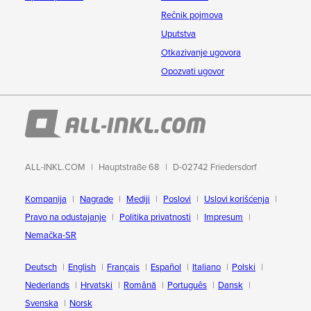
Rečnik pojmova
Uputstva
Otkazivanje ugovora
Opozvati ugovor
ALL-INKL.COM
Hauptstraße 68
D-02742 Friedersdorf
Kompanija
Nagrade
Mediji
Poslovi
Uslovi korišćenja
Pravo na odustajanje
Politika privatnosti
Impresum
Nemačka-SR
Deutsch
English
Français
Español
Italiano
Polski
Nederlands
Hrvatski
Română
Português
Dansk
Svenska
Norsk