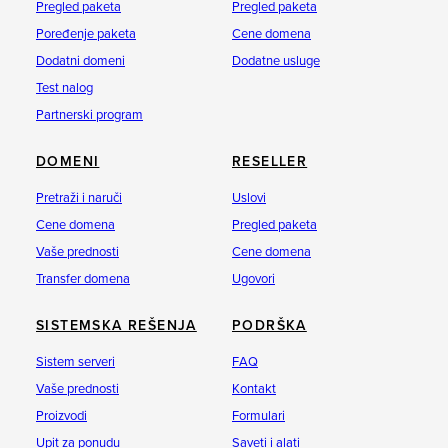
Pregled paketa
Pregled paketa
Poređenje paketa
Cene domena
Dodatni domeni
Dodatne usluge
Test nalog
Partnerski program
DOMENI
RESELLER
Pretraži i naruči
Uslovi
Cene domena
Pregled paketa
Vaše prednosti
Cene domena
Transfer domena
Ugovori
SISTEMSKA REŠENJA
PODRŠKA
Sistem serveri
FAQ
Vaše prednosti
Kontakt
Proizvodi
Formulari
Upit za ponudu
Saveti i alati