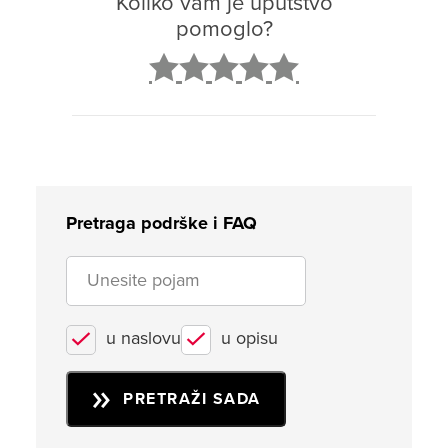
Koliko vam je uputstvo
pomoglo?
2
3
4
5
Pretraga podrške i FAQ
u naslovu
u opisu
PRETRAŽI SADA