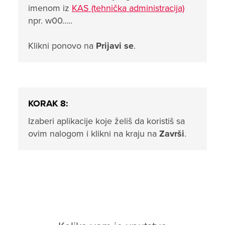
imenom iz
KAS (tehnička administracija)
npr. w00.....
Klikni ponovo na
Prijavi se
.
KORAK 8:
Izaberi aplikacije koje želiš da koristiš sa
ovim nalogom i klikni na kraju na
Završi
.