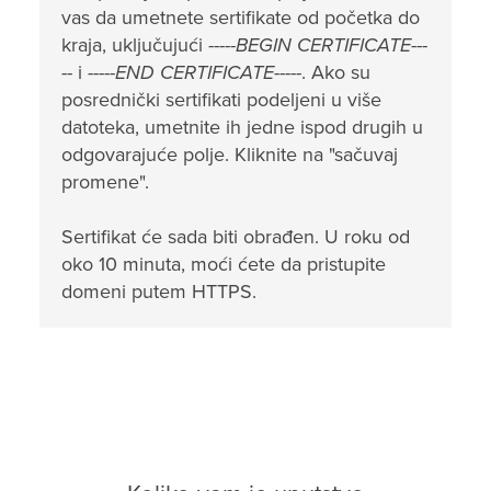
vas da umetnete sertifikate od početka do
kraja, uključujući
-----BEGIN CERTIFICATE---
--
i
-----END CERTIFICATE-----
. Ako su
posrednički sertifikati podeljeni u više
datoteka, umetnite ih jedne ispod drugih u
odgovarajuće polje. Kliknite na "sačuvaj
promene".
Sertifikat će sada biti obrađen. U roku od
oko 10 minuta, moći ćete da pristupite
domeni putem HTTPS.