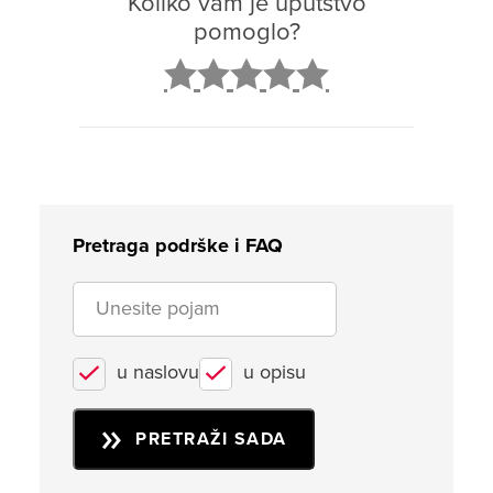
Koliko vam je uputstvo
pomoglo?
2
3
4
5
Pretraga podrške i FAQ
u naslovu
u opisu
PRETRAŽI SADA