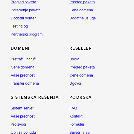
Pregled paketa
Pregled paketa
Poređenje paketa
Cene domena
Dodatni domeni
Dodatne usluge
Test nalog
Partnerski program
DOMENI
RESELLER
Pretraži i naruči
Uslovi
Cene domena
Pregled paketa
Vaše prednosti
Cene domena
Transfer domena
Ugovori
SISTEMSKA REŠENJA
PODRŠKA
Sistem serveri
FAQ
Vaše prednosti
Kontakt
Proizvodi
Formulari
Upit za ponudu
Saveti i alati