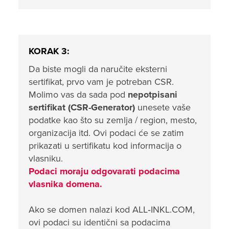
KORAK 3:
Da biste mogli da naručite eksterni
sertifikat, prvo vam je potreban CSR.
Molimo vas da sada pod
nepotpisani
sertifikat (CSR-Generator)
unesete vaše
podatke kao što su zemlja / region, mesto,
organizacija itd. Ovi podaci će se zatim
prikazati u sertifikatu kod informacija o
vlasniku.
Podaci moraju odgovarati podacima
vlasnika domena.
Ako se domen nalazi kod ALL‑INKL.COM,
ovi podaci su identični sa podacima