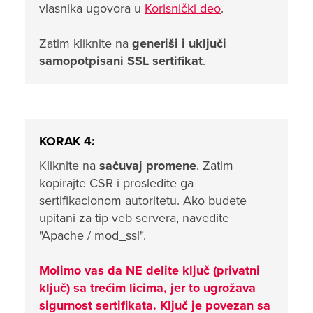
vlasnika ugovora u
Korisnički deo
.
Zatim kliknite na
generiši i uključi
samopotpisani SSL sertifikat
.
KORAK 4:
Kliknite na
sačuvaj promene
. Zatim
kopirajte CSR i prosledite ga
sertifikacionom autoritetu. Ako budete
upitani za tip veb servera, navedite
"Apache / mod_ssl".
Molimo vas da NE delite ključ (privatni
ključ) sa trećim licima, jer to ugrožava
sigurnost sertifikata. Ključ je povezan sa