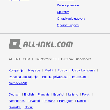
Rečnik pojmova
Uputstva
Otkazivanje ugovora
Opozvati ugovor
ALL-INKL.COM
Hauptstraße 68
D-02742 Friedersdorf
Kompanija
Nagrade
Mediji
Poslovi
Uslovi korišćenja
Pravo na odustajanje
Politika privatnosti
Impresum
Nemačka-SR
Deutsch
English
Français
Español
Italiano
Polski
Nederlands
Hrvatski
Română
Português
Dansk
Svenska
Norsk