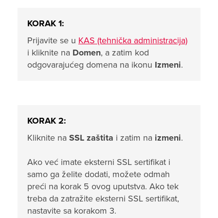
KORAK 1:
Prijavite se u
KAS (tehnička administracija)
i kliknite na
Domen
, a zatim kod
odgovarajućeg domena na ikonu
Izmeni
.
KORAK 2:
Kliknite na
SSL zaštita
i zatim na
izmeni
.
Ako već imate eksterni SSL sertifikat i
samo ga želite dodati, možete odmah
preći na korak 5 ovog uputstva. Ako tek
treba da zatražite eksterni SSL sertifikat,
nastavite sa korakom 3.