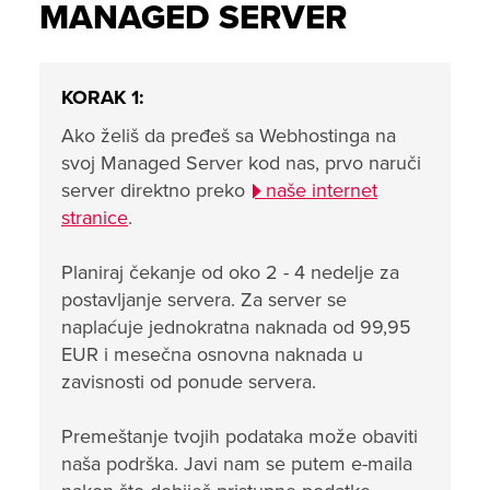
MANAGED SERVER
KORAK 1:
Ako želiš da pređeš sa Webhostinga na
svoj Managed Server kod nas, prvo naruči
server direktno preko
naše internet
stranice
.
Planiraj čekanje od oko 2 - 4 nedelje za
postavljanje servera. Za server se
naplaćuje jednokratna naknada od 99,95
EUR i mesečna osnovna naknada u
zavisnosti od ponude servera.
Premeštanje tvojih podataka može obaviti
naša podrška. Javi nam se putem e-maila