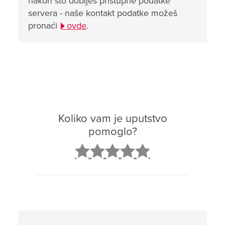
nakon što dobiješ pristupne podatke
servera - naše kontakt podatke možeš
pronaći
ovde
.
Koliko vam je uputstvo
pomoglo?
2
3
4
5