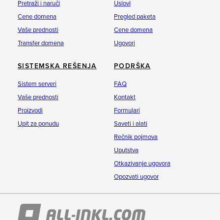
Pretraži i naruči
Uslovi
Cene domena
Pregled paketa
Vaše prednosti
Cene domena
Transfer domena
Ugovori
SISTEMSKA REŠENJA
PODRŠKA
Sistem serveri
FAQ
Vaše prednosti
Kontakt
Proizvodi
Formulari
Upit za ponudu
Saveti i alati
Rečnik pojmova
Uputstva
Otkazivanje ugovora
Opozvati ugovor