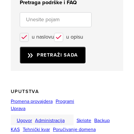
Pretraga podrške i FAQ
u naslovu
u opisu
PRETRAŽI SADA
UPUTSTVA
Promena provajdera
Programi
Uprava
Ugovor
Administracija
Skripte
Backup
KAS
Tehnički kvar
Poručivanje domena