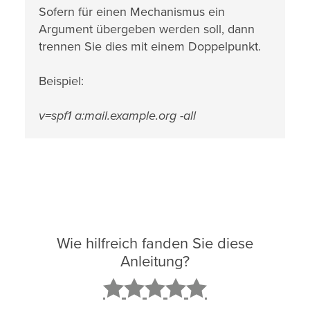
Sofern für einen Mechanismus ein
Argument übergeben werden soll, dann
trennen Sie dies mit einem Doppelpunkt.
Beispiel:
v=spf1 a:mail.example.org -all
Wie hilfreich fanden Sie diese
Anleitung?
2
3
4
5