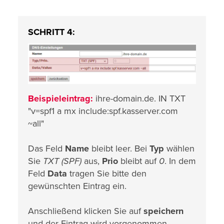
SCHRITT 4:
Beispieleintrag:
ihre-domain.de. IN TXT
"v=spf1 a mx include:spf.kasserver.com
~all"
Das Feld
Name
bleibt leer. Bei
Typ
wählen
Sie
TXT (SPF)
aus,
Prio
bleibt auf
0
. In dem
Feld
Data
tragen Sie bitte den
gewünschten Eintrag ein.
Anschließend klicken Sie auf
speichern
und der Eintrag wird vorgenommen.