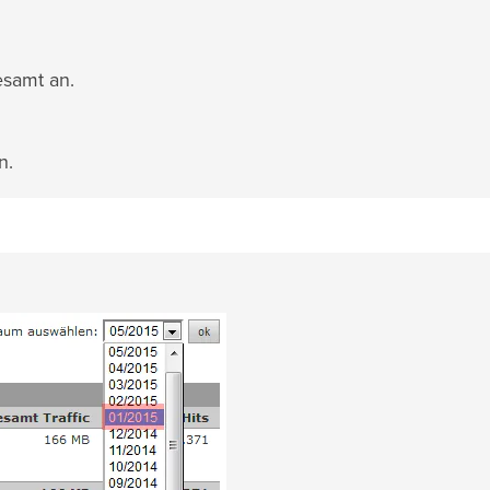
esamt an.
n.