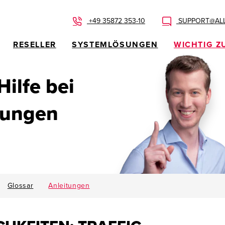
+49 35872 353-10
SUPPORT@ALL
RESELLER
SYSTEMLÖSUNGEN
WICHTIG Z
 Hilfe bei
dungen
Glossar
Anleitungen