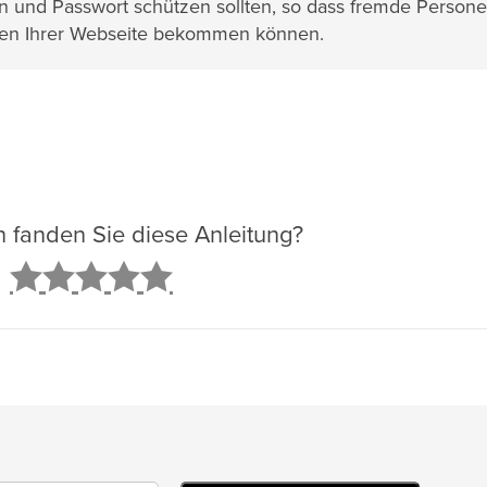
 und Passwort schützen sollten, so dass fremde Person
hlen Ihrer Webseite bekommen können.
ch fanden Sie diese Anleitung?
2
3
4
5