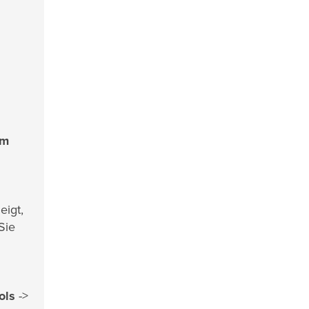
um
eigt,
Sie
ols
->