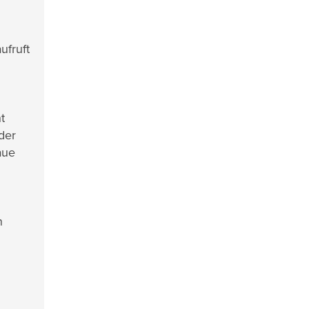
ufruft
t
der
aue
n