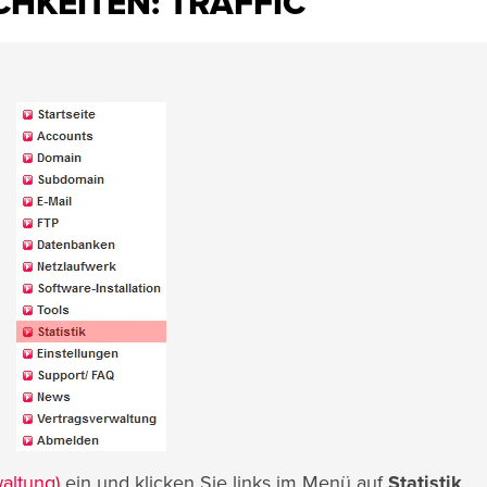
KEITEN: TRAFFIC
altung)
ein und klicken Sie links im Menü auf
Statistik
.