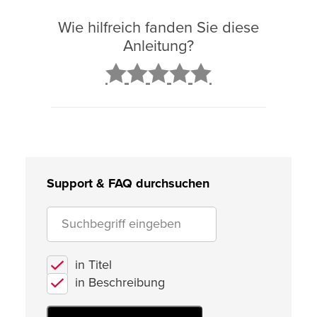
Wie hilfreich fanden Sie diese
Anleitung?
2
3
4
5
Support & FAQ durchsuchen
in Titel
in Beschreibung