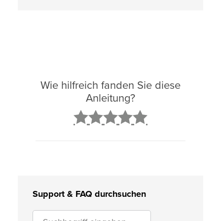
Wie hilfreich fanden Sie diese
Anleitung?
2
3
4
5
Support & FAQ durchsuchen