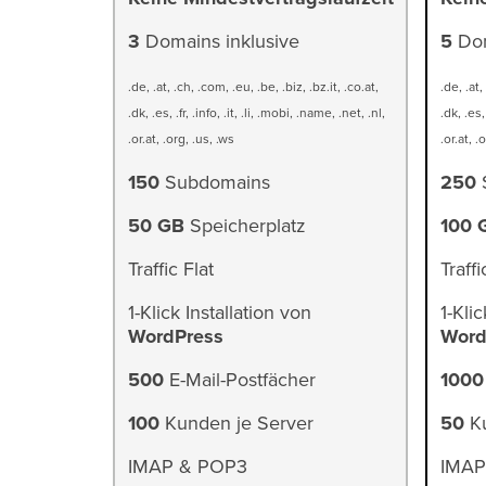
3
Domains inklusive
5
Dom
.de, .at, .ch, .com, .eu, .be, .biz, .bz.it, .co.at,
.de, .at,
.dk, .es, .fr, .info, .it, .li, .mobi, .name, .net, .nl,
.dk, .es, 
.or.at, .org, .us, .ws
.or.at, .
150
Subdomains
250
50 GB
Speicherplatz
100 
Traffic Flat
Traffi
1-Klick Installation von
1-Klic
WordPress
Word
500
E-Mail-Postfächer
1000
100
Kunden je Server
50
Ku
IMAP & POP3
IMAP