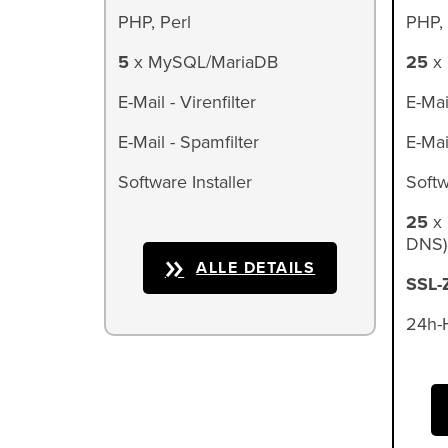
PHP, Perl
PHP, 
5
x MySQL/MariaDB
25
x 
E-Mail - Virenfilter
E-Mail
E-Mail - Spamfilter
E-Mai
Software Installer
Softw
25
x 
DNS)
ALLE DETAILS
SSL-Z
24h-H