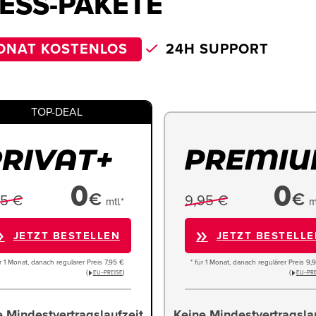
ESS-PAKETE
ONAT KOSTENLOS
24H SUPPORT
TOP-DEAL
0
0
€
€
95 €
9,95 €
mtl.*
m
JETZT BESTELLEN
JETZT BESTELL
ür 1 Monat, danach regulärer Preis 7,95 €
* für 1 Monat, danach regulärer Preis 9,
(
)
(
EU−PREISE
EU−PRE
 Mindestvertragslaufzeit
Keine Mindestvertragsla