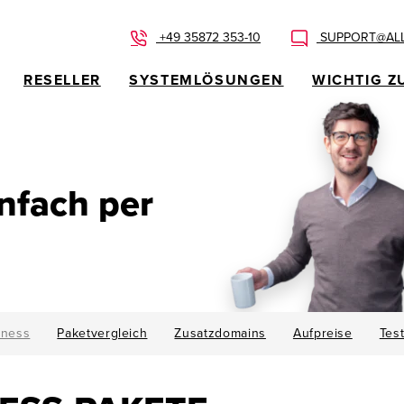
+49 35872 353-10
SUPPORT@ALL
RESELLER
SYSTEMLÖSUNGEN
WICHTIG Z
fach per
iness
Paketvergleich
Zusatzdomains
Aufpreise
Tes