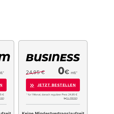
0
€
24,95 €
tl.*
mtl.*
EN
JETZT BESTELLEN
95 €
* für 1 Monat, danach regulärer Preis 24,95 €
)
(
)
ISE
EU−PREISE
ufzeit
Keine Mindestvertragslaufzeit