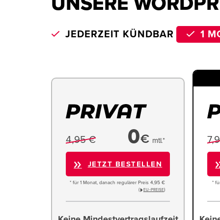
UNSERE WORDPR
JEDERZEIT KÜNDBAR
1 M
0
€
4,95 €
7,
mtl.*
JETZT BESTELLEN
* für 1 Monat, danach regulärer Preis 4,95 €
* f
(
)
EU−PREISE
Keine Mindestvertragslaufzeit
Keine