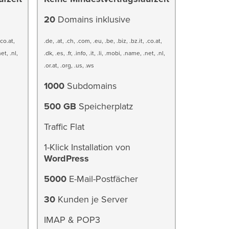
20
Domains inklusive
.co.at,
.de, .at, .ch, .com, .eu, .be, .biz, .bz.it, .co.at,
net, .nl,
.dk, .es, .fr, .info, .it, .li, .mobi, .name, .net, .nl,
.or.at, .org, .us, .ws
1000
Subdomains
500 GB
Speicherplatz
Traffic Flat
1-Klick Installation von
WordPress
5000
E-Mail-Postfächer
30
Kunden je Server
IMAP & POP3