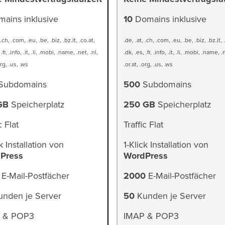
ains inklusive
10
Domains inklusive
 .ch, .com, .eu, .be, .biz, .bz.it, .co.at,
.de, .at, .ch, .com, .eu, .be, .biz, .bz.it, 
.fr, .info, .it, .li, .mobi, .name, .net, .nl,
.dk, .es, .fr, .info, .it, .li, .mobi, .name, .
org, .us, .ws
.or.at, .org, .us, .ws
Subdomains
500
Subdomains
GB
Speicherplatz
250 GB
Speicherplatz
c Flat
Traffic Flat
k Installation von
1-Klick Installation von
Press
WordPress
E-Mail-Postfächer
2000
E-Mail-Postfächer
nden je Server
50
Kunden je Server
 & POP3
IMAP & POP3