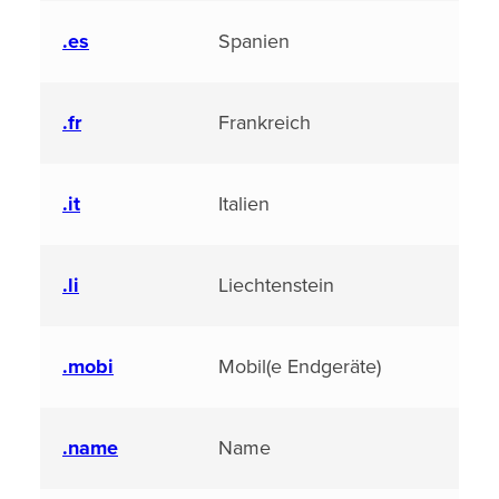
.es
Spanien
.fr
Frankreich
.it
Italien
.li
Liechtenstein
.mobi
Mobil(e Endgeräte)
.name
Name