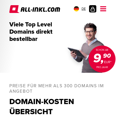
DE
KUNDENLOGIN
Viele Top Level
Domains direkt
bestellbar
SCHON AB
9,
90
EUR*
PRO JAHR
PREISE FÜR MEHR ALS 300 DOMAINS IM
ANGEBOT
DOMAIN-KOSTEN
ÜBERSICHT