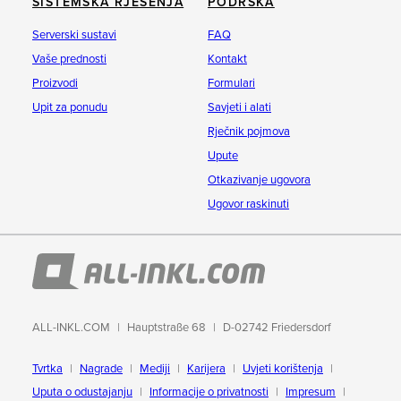
SISTEMSKA RJEŠENJA
PODRŠKA
Serverski sustavi
FAQ
Vaše prednosti
Kontakt
Proizvodi
Formulari
Upit za ponudu
Savjeti i alati
Rječnik pojmova
Upute
Otkazivanje ugovora
Ugovor raskinuti
ALL-INKL.COM
Hauptstraße 68
D-02742 Friedersdorf
Tvrtka
Nagrade
Mediji
Karijera
Uvjeti korištenja
Uputa o odustajanju
Informacije o privatnosti
Impresum