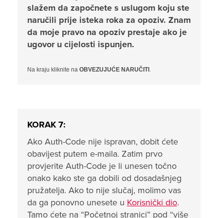
slažem da započnete s uslugom koju ste
naručili prije isteka roka za opoziv. Znam
da moje pravo na opoziv prestaje ako je
ugovor u cijelosti ispunjen.
Na kraju kliknite na
OBVEZUJUĆE NARUČITI
.
KORAK 7:
Ako Auth-Code nije ispravan, dobit ćete
obavijest putem e-maila. Zatim prvo
provjerite Auth-Code je li unesen točno
onako kako ste ga dobili od dosadašnjeg
pružatelja. Ako to nije slučaj, molimo vas
da ga ponovno unesete u
Korisnički dio
.
Tamo ćete na “Početnoj stranici” pod “više