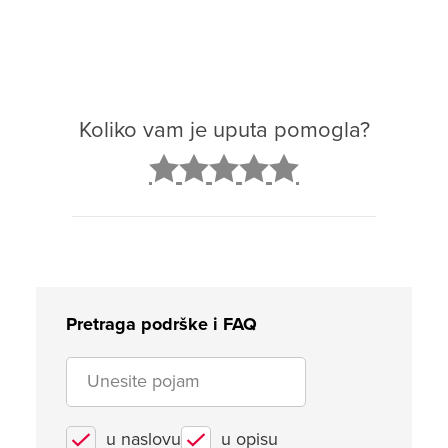
Koliko vam je uputa pomogla?
2
3
4
5
Pretraga podrške i FAQ
u naslovu
u opisu