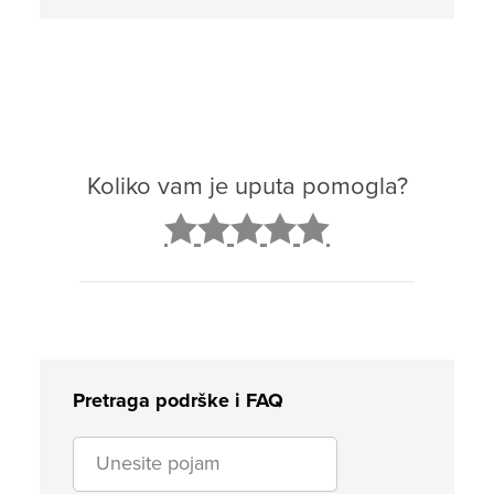
Koliko vam je uputa pomogla?
2
3
4
5
Pretraga podrške i FAQ