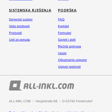
SISTEMSKA RJEŠENJA
PODRŠKA
Serverski sustavi
FAQ
Vaše prednosti
Kontakt
Proizvodi
Formulari
Upit za ponudu
Savjeti i alati
Rječnik pojmova
Upute
Otkazivanje ugovora
Ugovor raskinuti
ALL-INKL.COM
Hauptstraße 68
D-02742 Friedersdorf