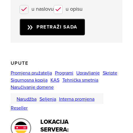
u naslovu
u opisu
PRETRAŽI SADA
UPUTE
Promjena pružatelja
Programi
Upravljanje
Skripte
Sigurnosna kopija
KAS
Tehnička smetnja
Naručivanje domene
Narudžba
Seljenja
Interna promjena
Reseller
LOKACIJA
SERVERA: