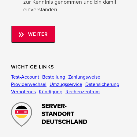
zur Kenntnis genommen und bin damit
einverstanden.
WEITER
Bitte keine Support- und/ oder Domainanfragen
bzw. Aufträge zu Ihrer Vertragsbestellung hier
eintragen.
WICHTIGE LINKS
Test-Account
Bestellung
Zahlungsweise
Providerwechsel
Umzugsservice
Datensicherung
Verbotenes
Kündigung
Rechenzentrum
SERVER-
STANDORT
DEUTSCHLAND