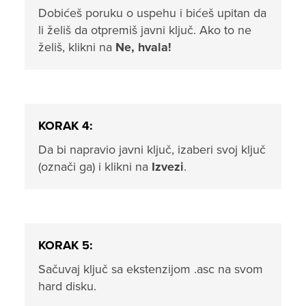
Dobićeš poruku o uspehu i bićeš upitan da
li želiš da otpremiš javni ključ. Ako to ne
želiš, klikni na
Ne, hvala!
KORAK 4:
Da bi napravio javni ključ, izaberi svoj ključ
(označi ga) i klikni na
Izvezi
.
KORAK 5:
Sačuvaj ključ sa ekstenzijom .asc na svom
hard disku.