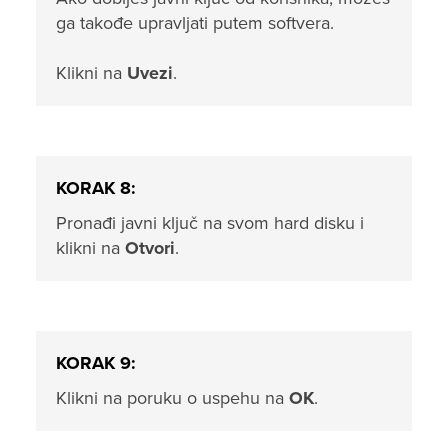
ga takođe upravljati putem softvera.
Klikni na
Uvezi
.
KORAK 8:
Pronađi javni ključ na svom hard disku i
klikni na
Otvori
.
KORAK 9:
Klikni na poruku o uspehu na
OK
.