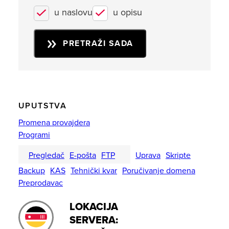
u naslovu
u opisu
PRETRAŽI SADA
UPUTSTVA
Promena provajdera
Programi
Pregledač
E-pošta
FTP
Uprava
Skripte
Backup
KAS
Tehnički kvar
Poručivanje domena
Preprodavac
LOKACIJA
SERVERA: