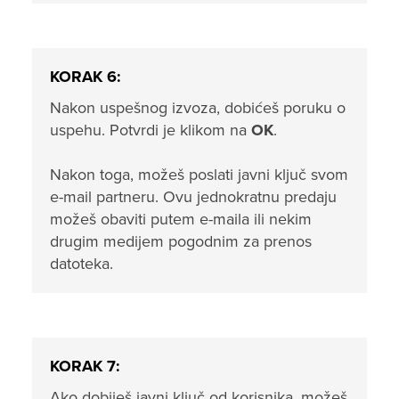
KORAK 6:
Nakon uspešnog izvoza, dobićeš poruku o
uspehu. Potvrdi je klikom na
OK
.
Nakon toga, možeš poslati javni ključ svom
e-mail partneru. Ovu jednokratnu predaju
možeš obaviti putem e-maila ili nekim
drugim medijem pogodnim za prenos
datoteka.
KORAK 7:
Ako dobiješ javni ključ od korisnika, možeš