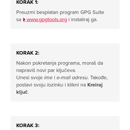
KORAK 1:
Preuzmi besplatan program GPG Suite
sa
www.gpgtools.org
i instaliraj ga.
KORAK 2:
Nakon pokretanja programa, moraš da
napraviš novi par ključeva.
Unesi svoje
ime
i
e-mail adresu
. Takođe,
postavi svoju
lozinku
i klikni na
Kreiraj
ključ
.
KORAK 3: