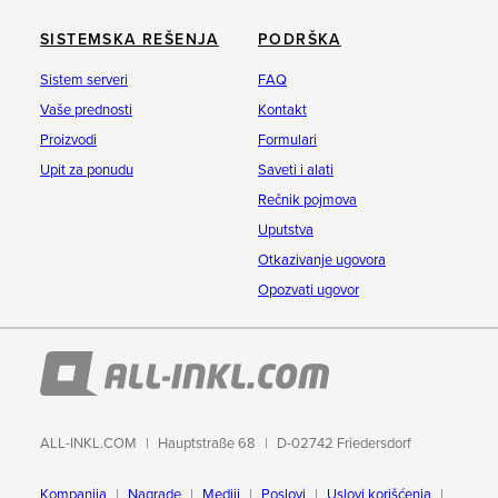
SISTEMSKA REŠENJA
PODRŠKA
Sistem serveri
FAQ
Vaše prednosti
Kontakt
Proizvodi
Formulari
Upit za ponudu
Saveti i alati
Rečnik pojmova
Uputstva
Otkazivanje ugovora
Opozvati ugovor
ALL-INKL.COM
Hauptstraße 68
D-02742 Friedersdorf
Kompanija
Nagrade
Mediji
Poslovi
Uslovi korišćenja