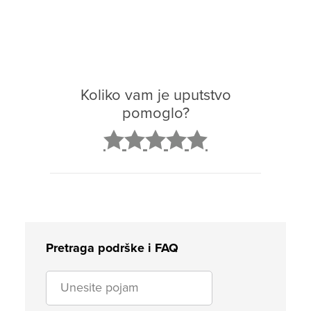
Koliko vam je uputstvo
pomoglo?
2
3
4
5
Pretraga podrške i FAQ