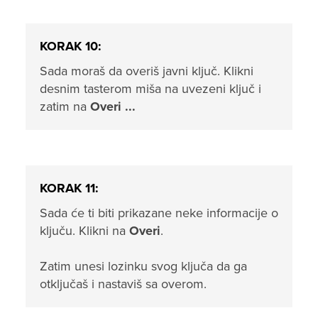
KORAK 10:
Sada moraš da overiš javni ključ. Klikni
desnim tasterom miša na uvezeni ključ i
zatim na
Overi ...
KORAK 11:
Sada će ti biti prikazane neke informacije o
ključu. Klikni na
Overi
.
Zatim unesi lozinku svog ključa da ga
otključaš i nastaviš sa overom.