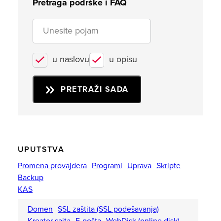
Pretraga podrške i FAQ
u naslovu
u opisu
PRETRAŽI SADA
UPUTSTVA
Promena provajdera
Programi
Uprava
Skripte
Backup
KAS
Domen
SSL zaštita (SSL podešavanja)