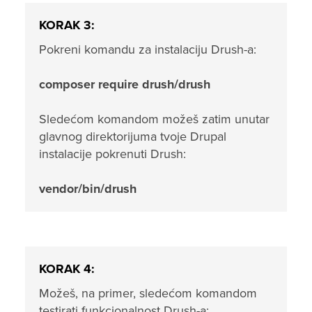
KORAK 3:
Pokreni komandu za instalaciju Drush-a:
composer require drush/drush
Sledećom komandom možeš zatim unutar
glavnog direktorijuma tvoje Drupal
instalacije pokrenuti Drush:
vendor/bin/drush
KORAK 4:
Možeš, na primer, sledećom komandom
testirati funkcionalnost Drush-a: