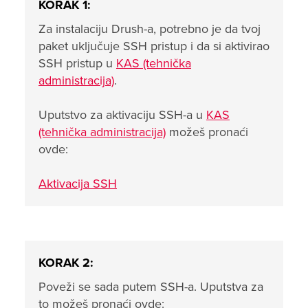
KORAK 1:
Za instalaciju Drush-a, potrebno je da tvoj
paket uključuje SSH pristup i da si aktivirao
SSH pristup u
KAS (tehnička
administracija)
.
Uputstvo za aktivaciju SSH-a u
KAS
(tehnička administracija)
možeš pronaći
ovde:
Aktivacija SSH
KORAK 2:
Poveži se sada putem SSH-a. Uputstva za
to možeš pronaći ovde: