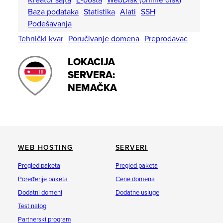
Kreator sajta
E-pošta
WebDisk (online disk)
Baza podataka
Statistika
Alati
SSH
Podešavanja
Tehnički kvar
Poručivanje domena
Preprodavac
LOKACIJA
SERVERA:
NEMAČKA
WEB HOSTING
SERVERI
Pregled paketa
Pregled paketa
Poređenje paketa
Cene domena
Dodatni domeni
Dodatne usluge
Test nalog
Partnerski program