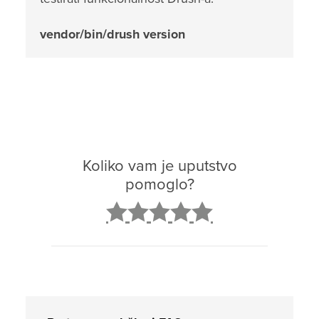
vendor/bin/drush version
Koliko vam je uputstvo
pomoglo?
2
3
4
5