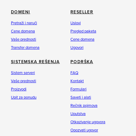
DOMENI
RESELLER
Pretraži i naruči
Uslovi
Cene domena
Pregled paketa
Vaše prednosti
Cene domena
Transfer domena
Ugovori
SISTEMSKA REŠENJA
PODRŠKA
Sistem serveri
FAQ
Vaše prednosti
Kontakt
Proizvodi
Formulari
Upit za ponudu
Saveti i alati
Rečnik pojmova
Uputstva
Otkazivanje ugovora
Opozvati ugovor