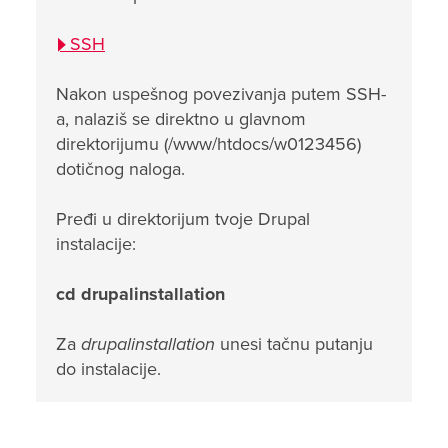
SSH
Nakon uspešnog povezivanja putem SSH-
a, nalaziš se direktno u glavnom
direktorijumu (/www/htdocs/w0123456)
dotičnog naloga.
Pređi u direktorijum tvoje Drupal
instalacije:
cd drupalinstallation
Za
drupalinstallation
unesi tačnu putanju
do instalacije.