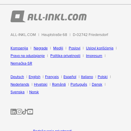
ALL-INKL.COM
Hauptstraße 68
D-02742 Friedersdorf
Kompanija
Nagrade
Mediji
Poslovi
Uslovi korišćenja
Pravo na odustajanje
Politika privatnosti
Impresum
Nemačka-SR
Deutsch
English
Français
Español
Italiano
Polski
Nederlands
Hrvatski
Română
Português
Dansk
Svenska
Norsk
ALL-INKL.COM | LinkedIn
ALL-INKL.COM • Instagram photos and videos
ALL-INKL.COM | TikTok
ALLINKL.COM - YouTube