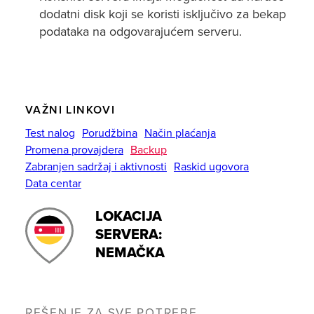
dodatni disk koji se koristi isključivo za bekap
podataka na odgovarajućem serveru.
VAŽNI LINKOVI
Test nalog
Porudžbina
Način plaćanja
Promena provajdera
Backup
Zabranjen sadržaj i aktivnosti
Raskid ugovora
Data centar
LOKACIJA
SERVERA:
NEMAČKA
REŠENJE ZA SVE POTREBE