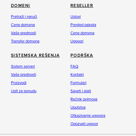
DOMENI
RESELLER
Pretraži i naruči
Uslovi
Cene domena
Pregled paketa
Vaše prednosti
Cene domena
Transfer domena
Ugovori
SISTEMSKA REŠENJA
PODRŠKA
Sistem serveri
FAQ
Vaše prednosti
Kontakt
Proizvodi
Formulari
Upit za ponudu
Saveti i alati
Rečnik pojmova
Uputstva
Otkazivanje ugovora
Opozvati ugovor