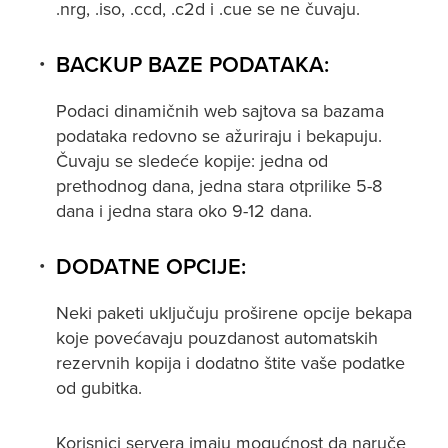
.nrg, .iso, .ccd, .c2d i .cue se ne čuvaju.
BACKUP BAZE PODATAKA:
Podaci dinamičnih web sajtova sa bazama
podataka redovno se ažuriraju i bekapuju.
Čuvaju se sledeće kopije: jedna od
prethodnog dana, jedna stara otprilike 5-8
dana i jedna stara oko 9-12 dana.
DODATNE OPCIJE:
Neki paketi uključuju proširene opcije bekapa
koje povećavaju pouzdanost automatskih
rezervnih kopija i dodatno štite vaše podatke
od gubitka.
Korisnici servera imaju mogućnost da naruče