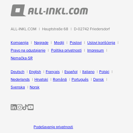
ALL-INKL.COM
Hauptstraße 68
D-02742 Friedersdorf
Kompanija
Nagrade
Mediji
Poslovi
Uslovi korišćenja
Pravo na odustajanje
Politika privatnosti
Impresum
Nemačka-SR
Deutsch
English
Français
Español
Italiano
Polski
Nederlands
Hrvatski
Română
Português
Dansk
Svenska
Norsk
ALL-INKL.COM | LinkedIn
ALL-INKL.COM • Instagram photos and videos
ALL-INKL.COM | TikTok
ALLINKL.COM - YouTube
Podešavanja privatnosti