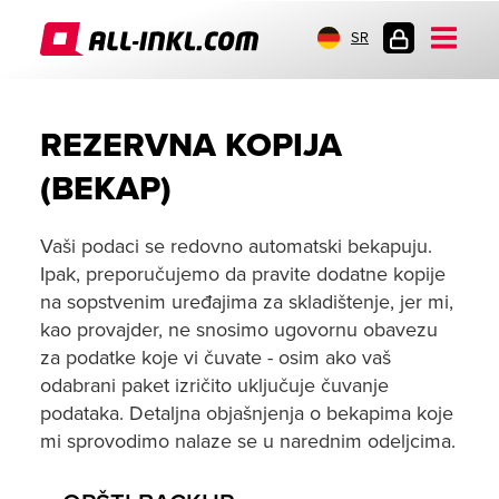
SR
PRIJAVA
REZERVNA KOPIJA
(BEKAP)
Vaši podaci se redovno automatski bekapuju.
Ipak, preporučujemo da pravite dodatne kopije
na sopstvenim uređajima za skladištenje, jer mi,
kao provajder, ne snosimo ugovornu obavezu
za podatke koje vi čuvate - osim ako vaš
odabrani paket izričito uključuje čuvanje
podataka. Detaljna objašnjenja o bekapima koje
mi sprovodimo nalaze se u narednim odeljcima.