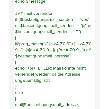
echo $message;
### mail versenden
if ($bestaetigungsmail_senden == "yes"
or $bestaetigungsmail_senden == "ja" or
$bestaetigungsmail_senden == "1")
{
if(!preg_match( '/^([a-zA-Z0-9])+([.a-zA-Z0-
9_-])*@([a-zA-Z0-9_-])+(.[a-zA-Z0-9_-]+)+/' ,
$bestaetigungsmail_adresse))
{
echo "<br>FEHLER: Mail konnte nicht
versendet werden, da die Adresse
ung&uuml;ltig ist!";
}
else
{
mail($bestaetigungsmail_adresse,