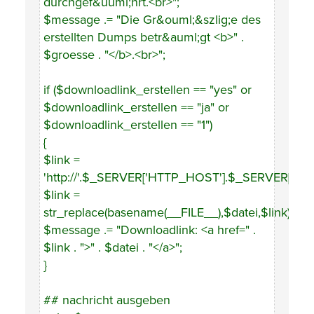
durchgef&uuml;hrt.<br>";
$message .= "Die Gr&ouml;&szlig;e des
erstellten Dumps betr&auml;gt <b>" .
$groesse . "</b>.<br>";
if ($downloadlink_erstellen == "yes" or
$downloadlink_erstellen == "ja" or
$downloadlink_erstellen == "1")
{
$link =
'http://'.$_SERVER['HTTP_HOST'].$_SERVER['PHP
$link =
str_replace(basename(__FILE__),$datei,$link);
$message .= "Downloadlink: <a href=" .
$link . ">" . $datei . "</a>";
}
## nachricht ausgeben