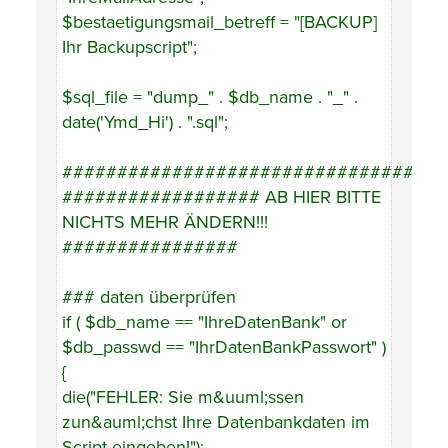
$bestaetigungsmail_betreff = "[BACKUP]
Ihr Backupscript";
$sql_file = "dump_" . $db_name . "_" .
date('Ymd_Hi') . ".sql";
###################################
################## AB HIER BITTE
NICHTS MEHR ÄNDERN!!!
################
### daten überprüfen
if ( $db_name == "IhreDatenBank" or
$db_passwd == "IhrDatenBankPasswort" )
{
die("FEHLER: Sie m&uuml;ssen
zun&auml;chst Ihre Datenbankdaten im
Script eingeben!");