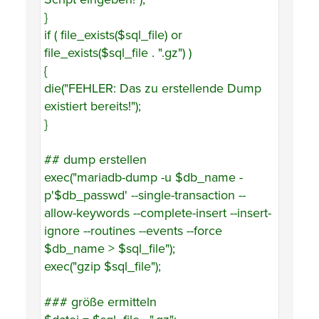
}
if ( file_exists($sql_file) or
file_exists($sql_file . ".gz") )
{
die("FEHLER: Das zu erstellende Dump
existiert bereits!");
}
## dump erstellen
exec("mariadb-dump -u $db_name -
p'$db_passwd' --single-transaction --
allow-keywords --complete-insert --insert-
ignore --routines --events --force
$db_name > $sql_file");
exec("gzip $sql_file");
### größe ermitteln