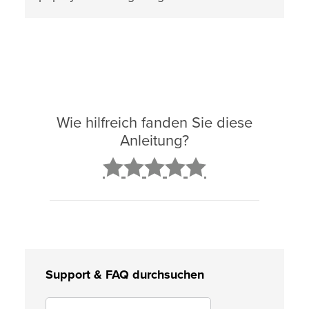
Wie hilfreich fanden Sie diese
Anleitung?
2
3
4
5
Support & FAQ durchsuchen