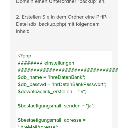
Domain einen Unterordner "backup" an.
2. Erstellen Sie in dem Ordner eine PHP-
Datei (db_backup.php) mit folgendem
Inhalt:
<?php
######## einstellungen
###################################
$db_name = "IhreDatenBank";
$db_passwd = "IhrDatenBankPasswort";
$downloadlink_erstellen = "ja";
$bestaetigungsmail_senden = "ja";
$bestaetigungsmail_adresse =
"IhreMailAdresse";