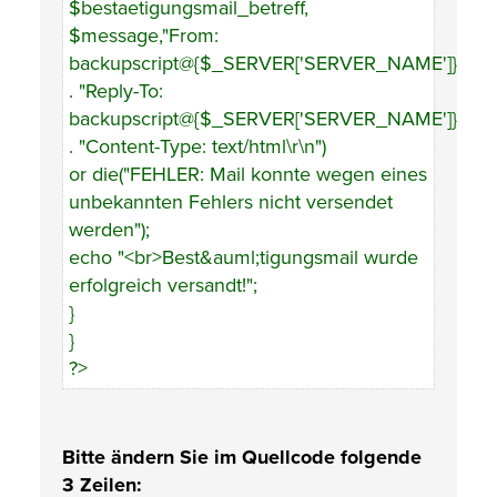
$bestaetigungsmail_betreff,
$message,"From:
backupscript@{$_SERVER['SERVER_NAME']}\r\n"
. "Reply-To:
backupscript@{$_SERVER['SERVER_NAME']}\r\n"
. "Content-Type: text/html\r\n")
or die("FEHLER: Mail konnte wegen eines
unbekannten Fehlers nicht versendet
werden");
echo "<br>Best&auml;tigungsmail wurde
erfolgreich versandt!";
}
}
?>
Bitte ändern Sie im Quellcode folgende
3 Zeilen: