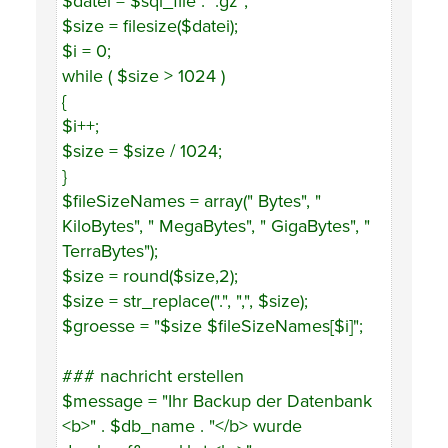
$datei = $sql_file . ".gz";
$size = filesize($datei);
$i = 0;
while ( $size > 1024 )
{
$i++;
$size = $size / 1024;
}
$fileSizeNames = array(" Bytes", "
KiloBytes", " MegaBytes", " GigaBytes", "
TerraBytes");
$size = round($size,2);
$size = str_replace(".", ",", $size);
$groesse = "$size $fileSizeNames[$i]";
### nachricht erstellen
$message = "Ihr Backup der Datenbank
<b>" . $db_name . "</b> wurde