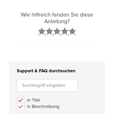
Wie hilfreich fanden Sie diese
Anleitung?
2
3
4
5
Support & FAQ durchsuchen
in Titel
in Beschreibung