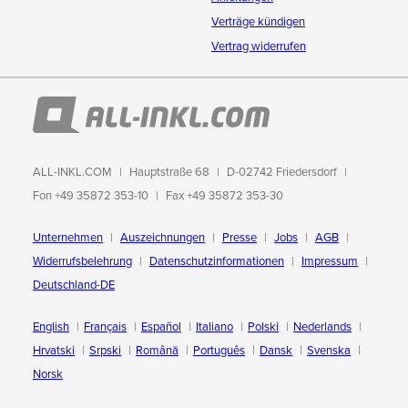
Verträge kündigen
Vertrag widerrufen
ALL-INKL.COM
Hauptstraße 68
D-02742 Friedersdorf
Fon +49 35872 353-10
Fax +49 35872 353-30
Unternehmen
Auszeichnungen
Presse
Jobs
AGB
Widerrufsbelehrung
Datenschutzinformationen
Impressum
Deutschland-DE
English
Français
Español
Italiano
Polski
Nederlands
Hrvatski
Srpski
Română
Português
Dansk
Svenska
Norsk