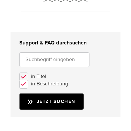
2
3
4
5
Support & FAQ durchsuchen
in Titel
in Beschreibung
JETZT SUCHEN