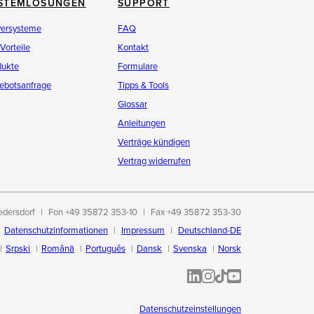
STEMLÖSUNGEN
SUPPORT
versysteme
FAQ
 Vorteile
Kontakt
dukte
Formulare
ebotsanfrage
Tipps & Tools
Glossar
Anleitungen
Verträge kündigen
Vertrag widerrufen
edersdorf
Fon +49 35872 353-10
Fax +49 35872 353-30
Datenschutzinformationen
Impressum
Deutschland-DE
Srpski
Română
Português
Dansk
Svenska
Norsk
ALL-INKL.COM | LinkedIn
ALL-INKL.COM • Instagram p
ALL-INKL.COM | TikTok
ALLINKL.COM - YouT
Datenschutzeinstellungen