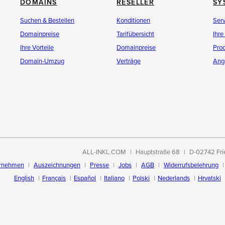
DOMAINS
RESELLER
SY
Suchen & Bestellen
Konditionen
Ser
Domainpreise
Tarifübersicht
Ihre
Ihre Vorteile
Domainpreise
Pro
Domain-Umzug
Verträge
Ang
ALL-INKL.COM
Hauptstraße 68
D-02742 Fri
rnehmen
Auszeichnungen
Presse
Jobs
AGB
Widerrufsbelehrung
English
Français
Español
Italiano
Polski
Nederlands
Hrvatski