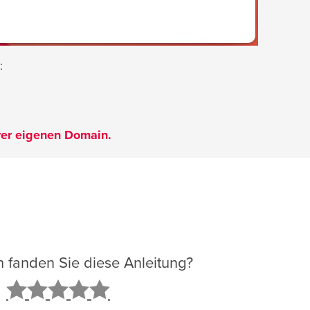
:
hrer eigenen Domain.
ch fanden Sie diese Anleitung?
2
3
4
5