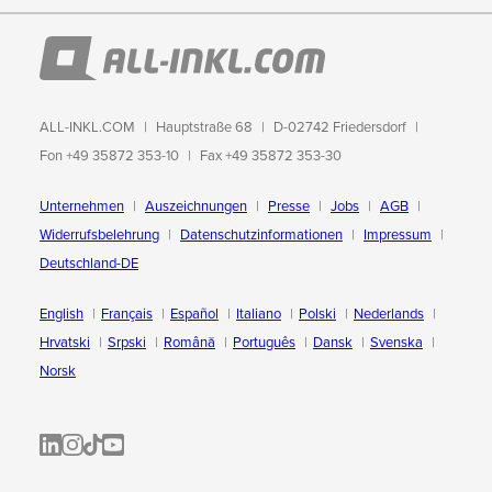
ALL-INKL.COM
Hauptstraße 68
D-02742 Friedersdorf
Fon +49 35872 353-10
Fax +49 35872 353-30
Unternehmen
Auszeichnungen
Presse
Jobs
AGB
Widerrufsbelehrung
Datenschutzinformationen
Impressum
Deutschland-DE
English
Français
Español
Italiano
Polski
Nederlands
Hrvatski
Srpski
Română
Português
Dansk
Svenska
Norsk
ALL-INKL.COM | LinkedIn
ALL-INKL.COM • Instagram photos and videos
ALL-INKL.COM | TikTok
ALLINKL.COM - YouTube